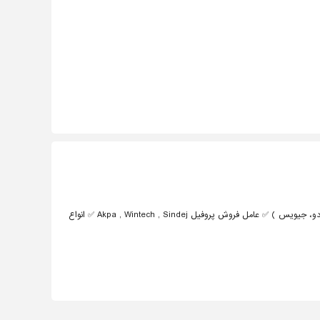
Enzo ✅ ارائه دهنده یراق Upvc , Aluminum ( آلاکس، آکادو، جیویس ) ✅ عامل فروش پروفیل Akpa , Wintech , Sindej ✅ انواع