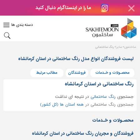
ما را در اینستاگرام دنبال کنید
دکوراسیون
داخلی
دسته بندی ها
بتن
و
فراورده
ساختمون
سایر
رنگ ساختمانی
های
بتنی
لیست فروشندگان انواع مدل رنگ ساختمانی در استان کرمانشاه
درب
محصـولات و خـدمات
فروشندگان
مطالب مرتبط
و
پنجره
رنگ ساختمانی در استان کرمانشاه
مصالح
جستجوی
رنگ ساختمانی
در
نتیجه ای نداشت
ساختمانی
جستجوی رنگ ساختمانی در
همه استان ها (کل کشور)
پله،
نرده
محصـولات و خـدمات
و
حفاظ
فروشندگان و مجریان رنگ ساختمانی در استان کرمانشاه