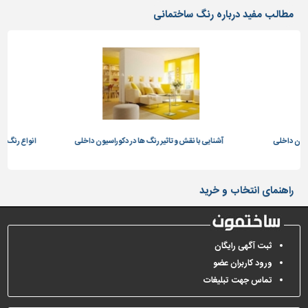
دیوارپوش،
مطالب مفید درباره رنگ ساختمانی
کفپوش
و
سنگ
سرویس
بهداشتی
ابزار،یراق
و
یون داخلی
ماشین
آشنایی با نقش و تاثیر رنگ ها در دکوراسیون داخلی
انواع رنگ سا
آلات
برقی،روشنایی،ایمنی
راهنمای انتخاب و خرید
محوطه
سازی
و
ثبت آگهی رایگان
نما
ورود کاربران عضو
ساخت
تماس جهت تبلیغات
و
ساز