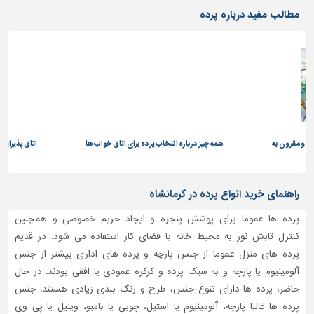
دیوارپوش،
مطالب مفید درباره پرده
کفپوش
و
سنگ
سرویس
بهداشتی
ابزار،یراق
و
با و مقرون به
ماشین
همه چیز درباره انتخاب پرده برای اتاق خواب ها
اتاق پذیرایی 
آلات
برقی،روشنایی،ایمنی
راهنمای خرید انواع پرده در کرمانشاه
محوطه
پرده ها عموما برای پوشش پنجره و ایجاد حریم خصوصی و همچنین
سازی
کنترل تابش نور به محیط خانه یا فضای کار استفاده می شود. در قدیم
و
پرده های منزل عموما از جنس پارچه و پرده های اداری بیشتر از جنس
نما
آلومینیوم یا پارچه و به سبک پرده و کرکره عمودی یا افقی بودند. در حال
ساخت
حاضر، پرده ها دارای تنوع جنس، طرح و رنگ بندی زیادی هستند. جنس
و
پرده ها غالبا پارچه، آلومینیوم یا استیل، چوبی یا بامبو، وینیل یا پی وی
ساز