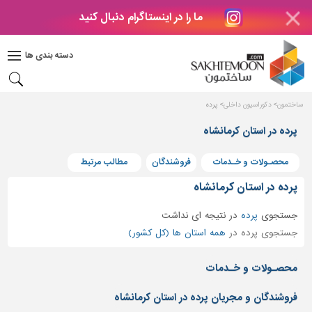
ما را در اینستاگرام دنبال کنید
دکوراسیون
داخلی
دسته بندی ها
بتن
و
فراورده
ساختمون
دکوراسیون داخلی
پرده
های
بتنی
پرده در استان کرمانشاه
درب
محصـولات و خـدمات
فروشندگان
مطالب مرتبط
و
پنجره
پرده در استان کرمانشاه
مصالح
جستجوی
پرده
در
نتیجه ای نداشت
ساختمانی
جستجوی پرده در
همه استان ها (کل کشور)
پله،
نرده
محصـولات و خـدمات
و
حفاظ
فروشندگان و مجریان پرده در استان کرمانشاه