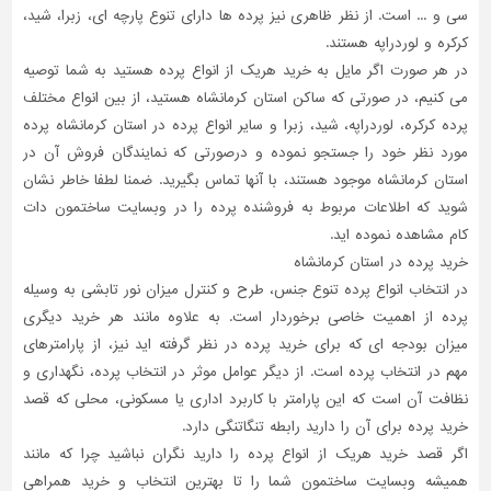
سی و ... است. از نظر ظاهری نیز پرده ها دارای تنوع پارچه ای، زبرا، شید،
تاسیسات
کرکره و لوردراپه هستند.
ساختمان
در هر صورت اگر مایل به خرید هریک از انواع پرده هستید به شما توصیه
می کنیم، در صورتی که ساکن استان کرمانشاه هستید، از بین انواع مختلف
شهرسازی،
ترافیک
پرده کرکره، لوردراپه، شید، زبرا و سایر انواع پرده در استان کرمانشاه پرده
و
مورد نظر خود را جستجو نموده و درصورتی که نمایندگان فروش آن در
سازه
استان کرمانشاه موجود هستند، با آنها تماس بگیرید. ضمنا لطفا خاطر نشان
شوید که اطلاعات مربوط به فروشنده پرده را در وبسایت ساختمون دات
سایر
کام مشاهده نموده اید.
خرید پرده در استان کرمانشاه
در انتخاب انواع پرده تنوع جنس، طرح و کنترل میزان نور تابشی به وسیله
پرده از اهمیت خاصی برخوردار است. به علاوه مانند هر خرید دیگری
میزان بودجه ای که برای خرید پرده در نظر گرفته اید نیز، از پارامترهای
مهم در انتخاب پرده است. از دیگر عوامل موثر در انتخاب پرده، نگهداری و
نظافت آن است که این پارامتر با کاربرد اداری یا مسکونی، محلی که قصد
خرید پرده برای آن را دارید رابطه تنگاتنگی دارد.
اگر قصد خرید هریک از انواع پرده را دارید نگران نباشید چرا که مانند
همیشه وبسایت ساختمون شما را تا بهترین انتخاب و خرید همراهی