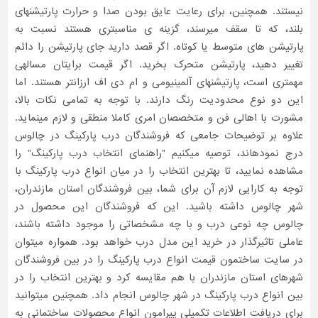
نیستند. همچنین، برای رعایت عایق بودن صدا و حرارت پارتیشنهای
بلند، که تا سقف میرسند، گزینه ی مناسبتری هستند نسبت به
پارتیشن های متوسط یا کوتاه. اگر قصد دارید جای پارتیشن را دائم
تغییر دهید، پارتیشن متحرک بخرید. اگر قیمت برایتان مسالهی
مهمتری است، پارتیشنهای آلمینیومی و ام دی اف ارزانتر هستند. اما
این دو نوع محدودیت رنگ دارند. با توجه به تمامی نکات بالا،
مشورت با اهالی فن و متخصصان امری کاملا منطقی و لازم مینماید.
علاوه بر توضیحات جامعی که فروشندگان درب پارکینگ در چالوس
درج نمودهاند، توصیه میکنیم "راهنمای انتخاب درب پارکینگ" را
مشاهده نمایید، تا بهترین انتخاب را در میان انواع درب پارکینگ با
توجه به کارایی لازم آن برای شما، بین فروشندگان استان مازندران،
شهر چالوس داشته باشید. این که فروشندگان این محصول در
چالوس چه نوعی درب و با چه مشخصاتی را موجود داشته باشند،
عاملی تاثیرگذار در خرید این مدل درب خواهد بود. همواره میتوان
در سایت ساختمون قیمت انواع درب پارکینگ را در بین فروشندگان
شهرهای استان مازندران با هم مقایسه کرد و بهترین انتخاب را در
بین انواع درب پارکینگ در شهر چالوس انجام داد. همچنین میتوانید
برای دریافت اطلاعات تکمیلی پیرامون انواع محصولات ساختمانی به