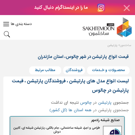
ما را در اینستاگرام دنبال کنید
دکوراسیون
داخلی
دسته بندی ها
بتن
و
فراورده
ساختمون
پارتیشن
های
بتنی
قیمت انواع پارتیشن در شهر چالوس، استان مازندران
درب
محصـولات و خـدمات
فروشندگان
مطالب مرتبط
و
پنجره
لیست انواع مدل های پارتیشن ، فروشندگان پارتیشن ، قیمت
مصالح
پارتیشن در چالوس
ساختمانی
جستجوی
پارتیشن
در
چالوس
نتیجه ای نداشت
پله،
جستجوی پارتیشن در
همه استان ها (کل کشور)
نرده
و
صنایع شیشه رادمهر
حفاظ
طراحی و اجراء شیشه ساختمانی، جام بالکنی، پارتیشن شیشه ای، کابین
دوش