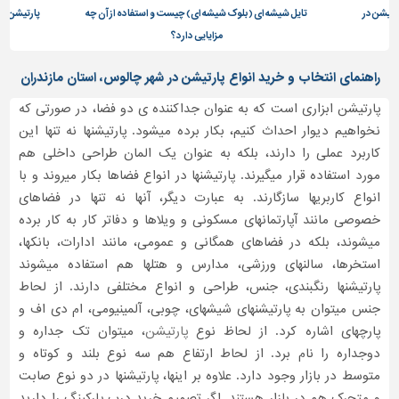
تایل شیشه ای (بلوک شیشه ای) چیست و استفاده از آن چه
پارتیشن پارچه ای، ایده ای جذاب
تاسیسات
مزایایی دارد؟
مختلف
ساختمان
راهنمای انتخاب و خرید انواع پارتیشن در شهر چالوس، استان مازندران
شهرسازی،
ترافیک
پارتیشن ابزاری است که به عنوان جداکننده ی دو فضا، در صورتی که
و
نخواهیم دیوار احداث کنیم، بکار برده میشود. پارتیشنها نه تنها این
سازه
کاربرد عملی را دارند، بلکه به عنوان یک المان طراحی داخلی هم
سایر
مورد استفاده قرار میگیرند. پارتیشنها در انواع فضاها بکار میروند و با
انواع کاربریها سازگارند. به عبارت دیگر، آنها نه تنها در فضاهای
خصوصی مانند آپارتمانهای مسکونی و ویلاها و دفاتر کار به کار برده
میشوند، بلکه در فضاهای همگانی و عمومی، مانند ادارات، بانکها،
استخرها، سالنهای ورزشی، مدارس و هتلها هم استفاده میشوند
پارتیشنها رنگبندی، جنس، طراحی و انواع مختلفی دارند. از لحاط
جنس میتوان به پارتیشنهای شیشهای، چوبی، آلمینیومی، ام دی اف و
پارچهای اشاره کرد. از لحاظ نوع
پارتیشن
، میتوان تک جداره و
دوجداره را نام برد. از لحاط ارتفاع هم سه نوع بلند و کوتاه و
متوسط در بازار وجود دارد. علاوه بر اینها، پارتیشنها در دو نوع صابت
و متحرک هم در بازار هستند. اگر تصمیم خرید درب پارکینگ را دارید