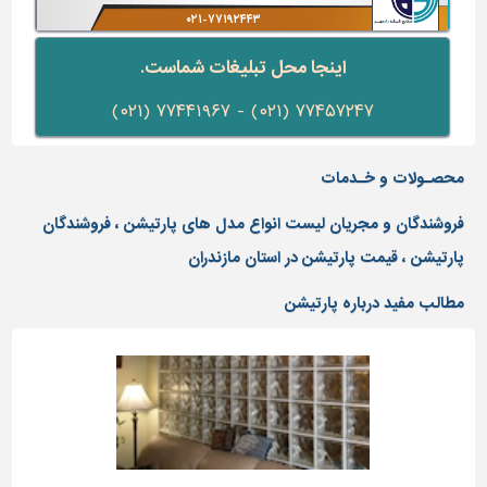
دیوارپوش،
۰۲۱-۷۷۱۹۲۴۴۳
کفپوش
۰۲۱-۷۷۰۹۲۵۷۱
و
اینجا محل تبلیغات شماست.
سنگ
۷۷۴۵۷۲۴۷ (۰۲۱) - ۷۷۴۴۱۹۶۷ (۰۲۱)
سرویس
بهداشتی
محصـولات و خـدمات
ابزار،یراق
و
فروشندگان و مجریان لیست انواع مدل های پارتیشن ، فروشندگان
ماشین
آلات
پارتیشن ، قیمت پارتیشن در استان مازندران
برقی،روشنایی،ایمنی
مطالب مفید درباره پارتیشن
محوطه
سازی
و
نما
ساخت
و
ساز