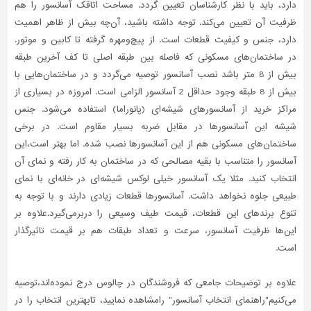
دارد، باید با نظر کارشناسان تعیین گردد. مساحت اتاقک آسانسور را هم
ظرفیت آن تعیین می‌کند. توجه داشته باشید، آن‌چه بیش از ظاهر اهمیت
دارد، جنس و کیفیت قطعات است. از پیچ‌و‌مهره گرفته تا کابین و موتور.
در ساختمان‌‌های مسکونی که فاصله بین طبقه اصلی تا کف آخرین طبقه
بیش از 8 متر باشد نصب آسانسور توصیه می‌گردد و در ساختمان‌هایی با
بیش از 8 طبقه وجود حداقل 2 آسانسور الزامی است. امروزه در بسیاری از
مراکز خرید از آسانسورهای شیشه‌ای (پانوراما) استفاده می‌شود. جنس
شیشه این آسانسورها در مقابل ضربه بسیار مقاوم است. در برخی
ساختمان‌های مسکونی هم از این آسانسورها نصب شده. اما بهتر است،این
آسانسور را متناسب با بقیه مصالحی که در ساختمان به کار رفته و نمای آن
انتخاب کنید. مثلا یک آسانسور خیلی لوکس شیشه‌ای در خانه‌ای با نمای
طبیعی جلوه نخواهد داشت. آسانسورها قطعات زیادی دارند و با توجه به
تنوع برندهای این قطعات، قیمت طیف وسیعی را دربرمی‌گیرد.علاوه بر
این‌ها ظرفیت آسانسور، سرعت و تعداد طبقات هم بر قیمت تاثیرگذار
است.
علاوه بر توضیحات جامعی که فروشندگان در چالوس درج نموده‌اند،توصیه
می‌کنیم"راهنمای انتخاب آسانسور" رامشاهده نمایید، تابهترین انتخاب را در