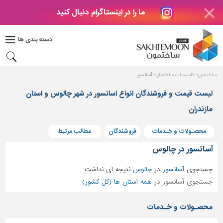
ما را در اینستاگرام دنبال کنید
دکوراسیون
داخلی
دسته بندی ها
بتن
و
فراورده
ساختمون
تاسیسات ساختمان
آسانسور
های
بتنی
لیست قیمت و فروشندگان انواع اسانسور در شهر چالوس و استان
مازندران
درب
و
پنجره
محصـولات و خـدمات
فروشندگان
مطالب مرتبط
مصالح
آسانسور در چالوس
ساختمانی
جستجوی
آسانسور
در
چالوس
نتیجه ای نداشت
پله،
جستجوی آسانسور در
همه استان ها (کل کشور)
نرده
و
محصـولات و خـدمات
حفاظ