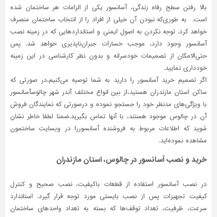
بالا رفتن سطح رفاه زندگی، آسانسور یکی از الزامات هر ساختمان شده
است. به طوری‌که نبودن آن خیلی‌ از افراد را از انتخاب ساختمان منصرف
خواهد کرد. توجه نکردن به اصول ایمنی و استانداردهایی که در زمینه نصب
آسانسور وجود دارد، موجب خسارات جبران‌ناپذیری خواهد شد. پس
حتی‌الامکان از تصمیمات خودسرانه و بدون نظر کارشناسی در این زمینه
خودداری نمایید.
اگر تصمیم خرید آسانسور را دارید به شما توصیه می‌کنیم،در صورتی که
ساکن استان مازندران هستید،از بین انواع مختلف آندر شهر چالوسآسانسور
با ویژگی‌های مدنظر خود را جستجو نموده و درصورتی‌ که نمایندگان فروش
آن در چالوس موجود هستند، با آنها تماس بگیرید.ضمنا لطفا خاطر نشان
شوید که اطلاعات مربوط به فروشنده آسانسوررا در وبسایت ساختمون
مشاهده نموده‌اید.
خرید و نصب آسانسور در چالوس، استان مازندران
در نصب آسانسور استفاده از قطعات باکیفیت، نصب صحیح و کنترل
کیفیت تجهیزات پس از نصب بایستی مورد توجه قرار گیرد. استاندارد
سرعت، ظرفیت، تعداد توقف‌ها که بسته به تعداد واحدهای ساختمان