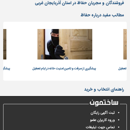
دیوارپوش،
فروشندگان و مجریان حفاظ در استان آذربایجان غربی
کفپوش
و
مطالب مفید درباره حفاظ
سنگ
سرویس
بهداشتی
ابزار،یراق
و
ماشین
آلات
ام تعطیل
پیشگیری از سرقت و تامین امنیت خانه در ایام تعطیل
پیشگیری 
برقی،روشنایی،ایمنی
محوطه
راهنمای انتخاب و خرید
سازی
و
نما
ثبت آگهی رایگان
ساخت
ورود کاربران عضو
و
تماس جهت تبلیغات
ساز