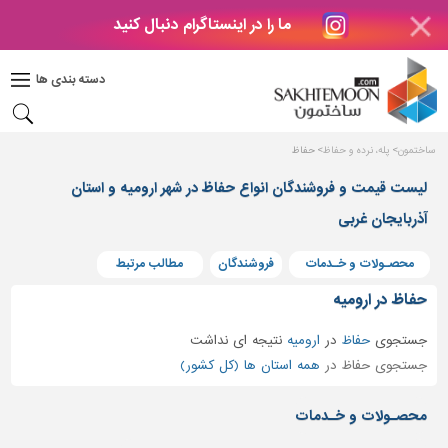
ما را در اینستاگرام دنبال کنید
دکوراسیون
داخلی
دسته بندی ها
بتن
و
فراورده
ساختمون
پله، نرده و حفاظ
حفاظ
های
بتنی
لیست قیمت و فروشندگان انواع حفاظ در شهر ارومیه و استان
درب
آذربایجان غربی
و
پنجره
محصـولات و خـدمات
فروشندگان
مطالب مرتبط
مصالح
حفاظ در ارومیه
ساختمانی
جستجوی
حفاظ
در
ارومیه
نتیجه ای نداشت
پله،
جستجوی حفاظ در
همه استان ها (کل کشور)
نرده
و
محصـولات و خـدمات
حفاظ