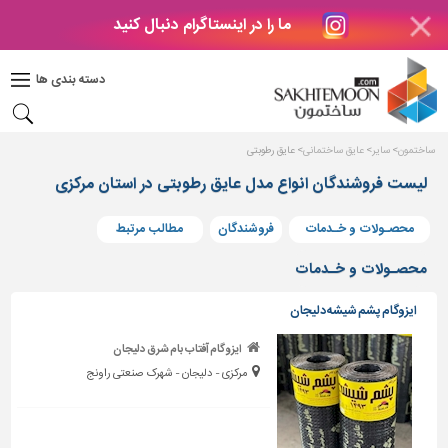
ما را در اینستاگرام دنبال کنید
دکوراسیون
داخلی
دسته بندی ها
بتن
و
فراورده
ساختمون
سایر
عایق ساختمانی
عایق رطوبتی
های
بتنی
لیست فروشندگان انواع مدل عایق رطوبتی در استان مرکزی
درب
محصـولات و خـدمات
فروشندگان
مطالب مرتبط
و
پنجره
محصـولات و خـدمات
مصالح
ایزوگام پشم شیشه دلیجان
ساختمانی
ایزوگام آفتاب بام شرق دلیجان
پله،
مرکزی - دلیجان - شهرک صنعتی راونج
نرده
و
حفاظ