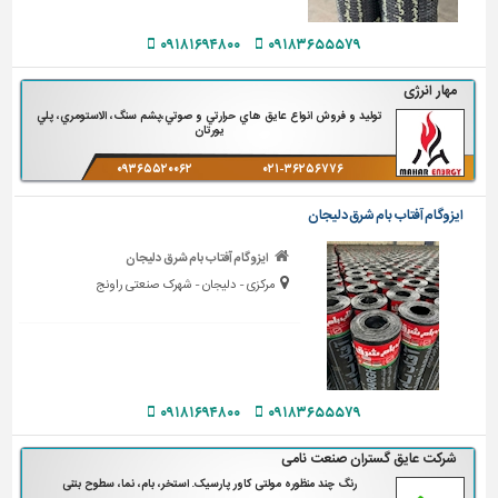
دیوارپوش،
کفپوش
۰۹۱۸۱۶۹۴۸۰۰
۰۹۱۸۳۶۵۵۵۷۹
و
سنگ
مهار انرژی
سرویس
توليد و فروش انواع عايق هاي حرارتي و صوتي،پشم سنگ، الاستومري، پلي
يورتان
بهداشتی
۰۹۳۶۵۵۲۰۰۶۲
۰۲۱-۳۶۲۵۶۷۷۶
ابزار،یراق
و
ایزوگام آفتاب بام شرق دلیجان
ماشین
آلات
ایزوگام آفتاب بام شرق دلیجان
مرکزی - دلیجان - شهرک صنعتی راونج
برقی،روشنایی،ایمنی
محوطه
سازی
و
نما
۰۹۱۸۱۶۹۴۸۰۰
۰۹۱۸۳۶۵۵۵۷۹
ساخت
شرکت عایق گستران صنعت نامی
و
رنگ چند منظوره مولتی کاور پارسیک. استخر، بام، نما، سطوح بتنی
ساز