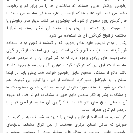
رطوبتی پوشش هایی هستند که ساختمان ها را در برابر نم و رطوبت
حفظ می کنند. این عایق ها که از جنس های مختلفی ساخته می شوند با
قرار گرفتن روی سطوح از نفوذ آب جلوگیری می کنند. عایق های رطوبتی یا
به صورت مایع هستند، یا پودر و یا صفحه ای شکل. بسته به شرایط
مختلف از انواع گوناگون آن ها استفاده می شود.
یکی از انواع قدیمی عایق های رطوبتی که از گذشته تا کنون مورد استفاده
قرار گرفته است ترکیب قیر و گونی است. ولی برای استفاده از قیر و گونی
محدودیت های زیادی وجود دارد که به کار گیری آن را با دردسر همراه
ساخته است. اول این که هر گونه گرد و غباری اگر روی سطح وجود داشته
باشد مانع از عملکرد صحیح عایق رطوبتی خواهد شد. یعنی باید در ابتدا
سطح را به طورکامل تمیز کرد. استفاده از قیر و یا گونی بی کیفیت هم
باعث می شود به هدف مورد نظرمان نرسیم. به دلیل همین محدودیت ها
و مشکلات بشر به فکر ساختن عایق هایی با مشکلات کم تر افتاد که نتیجه
آن ساختن عایق های نانو شد که به کارگیری آن ها بسیار آسان تر و با
دردسر کم تری همراه است.
اگر تصمیم به استفاده از عایق رطوبتی را دارید به شما توصیه می‌کنیم، در
صورتی که ساکن استان مرکزی هستید، از بین انواع مختلف عایق‌های
رطوبتی، عایق رطوبتی با ویژگی‌های مدنظر خود را جستجو نموده و