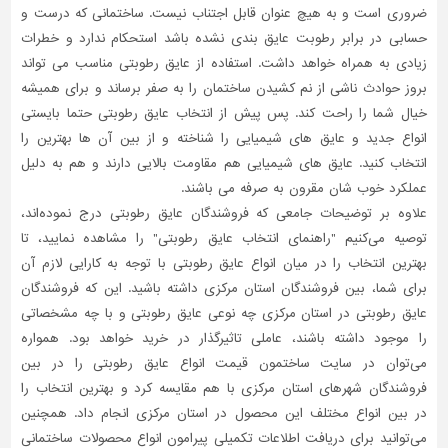
ضروری است و به هیچ عنوان قابل اجتناب نیست. ساختمانی که درست و
حسابی در برابر رطوبت عایق بندی نشده باشد استحکام ندارد و خطرات
زیادی به همراه خواهد داشت. استفاده از عایق رطوبتی مناسب می تواند
بروز حوادث ناشی از نم کشیدن ساختمان را به صفر برساند و برای همیشه
خیال شما را راحت کند. پس پیش از انتخاب عایق رطوبتی حتما بایستی
انواع جدید و عایق های شیمیایی را شناخته و از بین آن ها بهترین را
انتخاب کنید. عایق های شیمیایی هم مقاومت بالایی دارند و هم به دلیل
عملکرد خوب شان مقرون به صرفه می باشند.
علاوه بر توضیحات جامعی که فروشندگان عایق رطوبتی درج نموده‌اند،
توصیه می‌کنیم "راهنمای انتخاب عایق رطوبتی" را مشاهده نمایید، تا
بهترین انتخاب را در میان انواع عایق رطوبتی با توجه به کارایی لازم آن
برای شما، بین فروشندگان استان مرکزی داشته باشید. این که فروشندگان
عایق رطوبتی در استان مرکزی چه نوعی عایق رطوبتی و با چه مشخصاتی
را موجود داشته باشند، عاملی تاثیر‌گذار در خرید خواهد بود. همواره
می‌توان در سایت ساختمون قیمت انواع عایق رطوبتی را در بین
فروشندگان شهرهای استان مرکزی با هم مقایسه کرد و بهترین انتخاب را
در بین انواع مختلف این محصول در استان مرکزی انجام داد. همچنین
می‌توانید برای دریافت اطلاعات تکمیلی پیرامون انواع محصولات ساختمانی