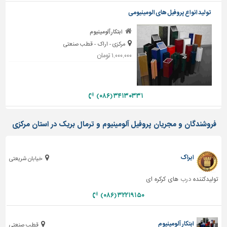
دیوارپوش،
تولید انواع پروفیل های الومینیومی
کفپوش
و
ابتکار آلومینیوم
سنگ
مرکزی - اراک - قطب صنعتی
سرویس
۱,۰۰۰,۰۰۰ تومان
بهداشتی
ابزار،یراق
و
۳۴۱۳۰۳۳۱ (۰۸۶)
ماشین
آلات
فروشندگان و مجریان پروفیل آلومینیوم و ترمال بریک در استان مرکزی
برقی،روشنایی،ایمنی
محوطه
ایراک
خیابان شریعتی
سازی
و
تولیدکننده
درب
های کرکره ای
نما
۳۲۲۱۹۱۵۰ (۰۸۶)
ساخت
و
ابتکار آلومینیوم
ساز
قطب صنعتی