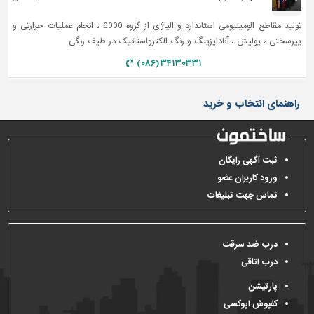
تاسیسات
تولید مقاطع الومینیومی استاندارد و الیاژی از گروه 6000 ، انجام عملیات حرارتی و
ساختمان
پیرسختی ، پولیش ، آنادایزینگ و رنگ الکترواستاتیک در طیف رنگی
۳۴۱۳۰۳۳۱ (۰۸۶)
شهرسازی،
ترافیک
و
راهنمای انتخاب و خرید
سازه
سایر
ثبت آگهی رایگان
ورود کاربران عضو
تماس جهت تبلیغات
درب ضد سرقت
درب اتاقی
پارتیشن
کفپوش اپوکسی