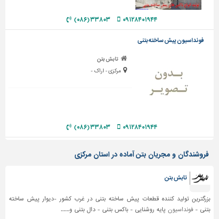
دیوارپوش،
کفپوش
۳۳۸۰۳ (۰۸۶)
۰۹۱۲۸۴۰۱۹۴۴
و
سنگ
فونداسیون پیش ساخته بتنی
سرویس
تابش بتن
بهداشتی
مرکزی - اراک -
ابزار،یراق
و
ماشین
آلات
۳۳۸۰۳ (۰۸۶)
۰۹۱۲۸۴۰۱۹۴۴
برقی،روشنایی،ایمنی
محوطه
فروشندگان و مجریان بتن آماده در استان مرکزی
سازی
و
نما
تابش بتن
ساخت
بزرگترین تولید کننده قطعات پیش ساخته بتنی در غرب کشور -دیوار پیش ساخته
و
بتنی -
فونداسیون
پایه روشنایی - باکس بتنی - دال بتنی و......
ساز