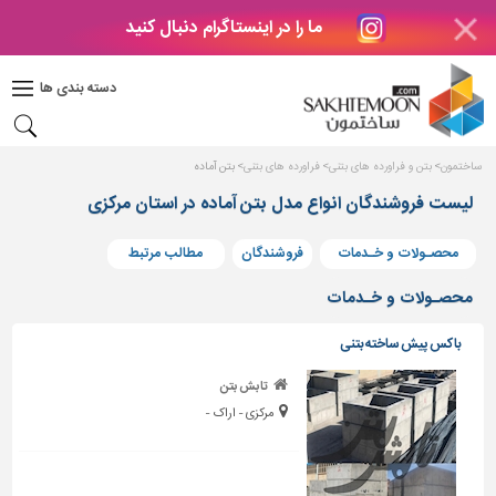
ما را در اینستاگرام دنبال کنید
دکوراسیون
داخلی
دسته بندی ها
بتن
و
فراورده
ساختمون
بتن و فراورده های بتنی
فراورده های بتنی
بتن آماده
های
بتنی
لیست فروشندگان انواع مدل بتن آماده در استان مرکزی
درب
محصـولات و خـدمات
فروشندگان
مطالب مرتبط
و
پنجره
محصـولات و خـدمات
مصالح
باکس پیش ساخته بتنی
ساختمانی
تابش بتن
پله،
مرکزی - اراک -
نرده
و
حفاظ