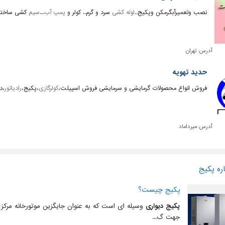
نصب وتعمیرآبگرمکن وپکیج..
لوله کشی
سرد و گرم.. کولر و
پمپ آب
...
سیم
کشی ساختمان
آدرس:
تهران
حدید تهویه
فروش انواع محصولات گرمایشی و سرمایشی فروش اسپیلت،
کولرگازی
،پکیج،
رادیاتور
،د
آدرس:
میرداماد
ره پکیج
پکیج چیست؟
پکیج دیواری
وسیله ای است که به عنوان جایگزین موتورخانه مرکزی
جهت گ...