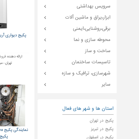
سرویس بهداشتی
ابزار،یراق و ماشین آلات
برقی،روشنایی،ایمنی
پکیج دیواری آریستو
محوطه سازی و نما
ساخت و ساز
ارائه دهنده:
فروشگ
تاسیسات ساختمان
تهران - م
شهرسازی، ترافیک و سازه
سایر
استان ها و شهر های فعال
پکیج در تهران
پکیج در تبریز
پکیج eomat
پکیج در اصفهان