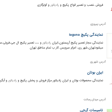
فروش ،نصب و تعمیر انواع پکیج و
رادیاتور
و کولرگازی
آدرس:
پیروزی
نمایندگی پکیج laguna
نمایندگی مجاز تعمیر پکیج آریستون،ایران
رادیاتور
و ،،،، تعمیر پکیج ال جی،فرولی،س
میشودتهران،شهر ری، اعزام سرویس کار ب تمام مناطق تهران
آدرس:
شهر ری
ایران بوتان
نمایندگی محصولات بوتان و ایران رادیاتور مرکز فروش و پخش پکیج و
رادیاتور
و آبگرم
آدرس:
میدان رسالت
تاسیسات گرجی