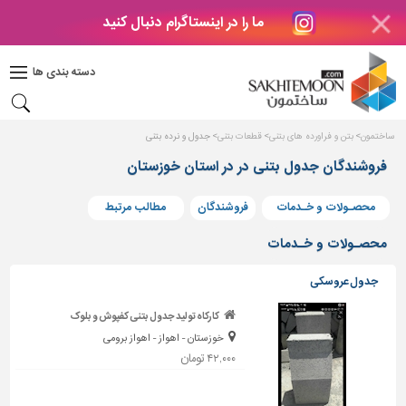
ما را در اینستاگرام دنبال کنید
دکوراسیون
داخلی
دسته بندی ها
بتن
و
فراورده
ساختمون
بتن و فراورده های بتنی
قطعات بتنی
جدول و نرده بتنی
های
بتنی
فروشندگان جدول بتنی در در استان خوزستان
درب
محصـولات و خـدمات
فروشندگان
مطالب مرتبط
و
پنجره
محصـولات و خـدمات
مصالح
جدول عروسکی
ساختمانی
کارکاه تولید جدول بتنی کفپوش و بلوک
پله،
خوزستان - اهواز - اهواز برومی
نرده
و
۴۲,۰۰۰ تومان
حفاظ