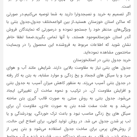
است.
اگر تصمیم به خرید و نصبجدولرا دارید به شما توصیه می‌کنیم،در صورتی
که ساکن استان خوزستان هستید،از بین انواعمختلف جدول،جدول بتنی با
ویژگی‌های مدنظر خود را جستجو نموده و درصورتی‌ که نمایندگان فروش
آندر استان خوزستانموجود هستند، با آنها تماس بگیرید.ضمنا لطفا خاطر
نشان شوید که اطلاعات مربوط به فروشنده این محصول را در وبسایت
ساختمون مشاهده نموده‌اید.
خرید جدول بتنی در استانخوزستان
جدول های بتنی نیاز به مقاومت بالایی دارند. شرایطی مانند آب و هوای
سرد و یا سیکل های انجماد و یخ زدگی و موارد مشابه، به بتن به کار رفته
در جدول بتنی آسیب می‌زند. به منظور کاهش میزان آسیب به جدول بتنی
و افزایش مقاومت آن، در ترکیب و نحوه ساخت آن تغییراتی ایجاد
می‌شود. جدول بتنی به روش سنتی به صورت قالب گیری بتن ساخته
می‌شد و به علت سفت شده بتن به صورت عادی، مقاومت آن برای
سیکل های یخ زدگی مناسب نبود و باعث ترک خوردگی، پودر‌شدگی و یا
لب پر شدن جدول می شد. در روش تولید کنونی، برای اصلاح این حالت،
از روش‌های پرس برای ساخت جدول استفاده می‌شود و بتن پس از
ریخته شدن در قالب، به وسیله دستگاه پرس فشرده شده و آب مخلوط