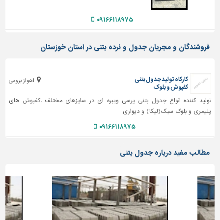
دیوارپوش،
کفپوش
۰۹۱۶۶۱۱۸۹۷۵
و
سنگ
فروشندگان و مجریان جدول و نرده بتنی در استان خوزستان
سرویس
بهداشتی
کارکاه تولید جدول بتنی
ابزار،یراق
اهواز برومی
کفپوش و بلوک
و
تولید کننده انواع
جدول بتنی
پرسی ویبره ای در سایزهای مختلف .
کفپوش
های
ماشین
آلات
پلیمری و بلوک سبک(لیکا) و دیواری
۰۹۱۶۶۱۱۸۹۷۵
برقی،روشنایی،ایمنی
محوطه
مطالب مفید درباره جدول بتنی
سازی
و
نما
ساخت
و
ساز