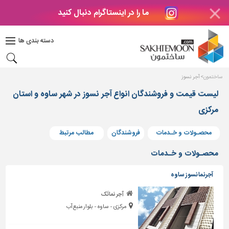
ما را در اینستاگرام دنبال کنید
دکوراسیون
داخلی
دسته بندی ها
بتن
و
فراورده
ساختمون
آجر نسوز
های
بتنی
لیست قیمت و فروشندگان انواع آجر نسوز در شهر ساوه و استان
مرکزی
درب
و
پنجره
محصـولات و خـدمات
فروشندگان
مطالب مرتبط
مصالح
محصـولات و خـدمات
ساختمانی
آجرنما نسوز ساوه
پله،
نرده
آجر نماتَک
و
مرکزی - ساوه - بلوار منبع آب
حفاظ