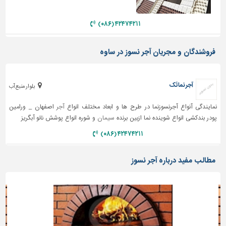
دیوارپوش،
کفپوش
۴۲۴۷۴۲۱۱ (۰۸۶)
و
سنگ
فروشندگان و مجریان آجر نسوز در ساوه
سرویس
بهداشتی
ابزار،یراق
آجر نماتَک
بلوار منبع آب
و
ماشین
نمایندگی آنواع آجرنسوزنما در طرح ها و ابعاد مختلف انواع
آجر
اصفهان _ ورامین
آلات
پودر بندکشی انواع شوینده نما ازبین برنده
سیمان
و شوره انواع پوشش نانو آبگریز
برقی،روشنایی،ایمنی
۴۲۴۷۴۲۱۱ (۰۸۶)
محوطه
مطالب مفید درباره آجر نسوز
سازی
و
نما
ساخت
و
ساز