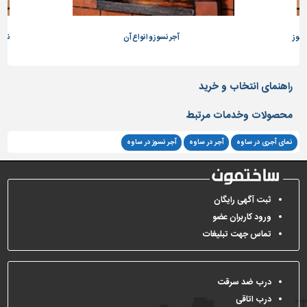
تاسیسات
ساختمان
نسوز
آجر نسوز و انواع آن
نمای
شهرسازی،
ترافیک
راهنمای انتخاب و خرید
و
سازه
محصولات وخدمات مرتبط
سایر
نمای آجری در ساوه
آجر در ساوه
آجر نسوز در ساوه
ثبت آگهی رایگان
ورود کاربران عضو
تماس جهت تبلیغات
درب ضد سرقت
درب اتاقی