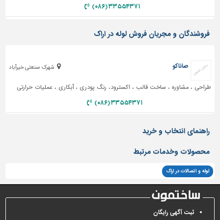
دیوارپوش،
۳۳۵۵۴۳۷۱ (۰۸۶)
کفپوش
و
فروشندگان و مجریان فروش لوله در اراک
سنگ
سرویس
بهداشتی
صاناکو
شهرک صنعتی خیرآباد
ابزار،یراق
طراحی ، مشاوره ، ساخت قالب ، اکسترود، رنگ پودری ، آبکاری ، عملیات حرارتی
و
ماشین
۳۳۵۵۴۳۷۱ (۰۸۶)
آلات
برقی،روشنایی،ایمنی
راهنمای انتخاب و خرید
محوطه
محصولات وخدمات مرتبط
سازی
و
لوله و اتصالات در اراک
نما
ساخت
و
ثبت آگهی رایگان
ساز