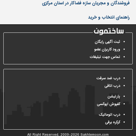
دیوارپوش،
فروشندگان و مجریان سازه فضاکار در استان مرکزی
کفپوش
و
راهنمای انتخاب و خرید
سنگ
سرویس
بهداشتی
ثبت آگهی رایگان
ورود کاربران عضو
ابزار،یراق
و
تماس جهت تبلیغات
ماشین
آلات
درب ضد سرقت
برقی،روشنایی،ایمنی
درب اتاقی
محوطه
پارتیشن
سازی
و
کفپوش اپوکسی
نما
درب اتوماتیک
ساخت
کرکره برقی
و
ساز
All Right Reserved, 2009-2026
Sakhtemoon.com