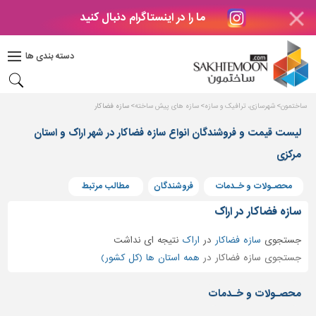
ما را در اینستاگرام دنبال کنید
دکوراسیون
داخلی
دسته بندی ها
بتن
و
فراورده
ساختمون
شهرسازی، ترافیک و سازه
سازه های پیش ساخته
سازه فضاکار
های
بتنی
لیست قیمت و فروشندگان انواع سازه فضاکار در شهر اراک و استان
مرکزی
درب
و
پنجره
محصـولات و خـدمات
فروشندگان
مطالب مرتبط
مصالح
سازه فضاکار در اراک
ساختمانی
جستجوی
سازه فضاکار
در
اراک
نتیجه ای نداشت
پله،
جستجوی سازه فضاکار در
همه استان ها (کل کشور)
نرده
و
محصـولات و خـدمات
حفاظ