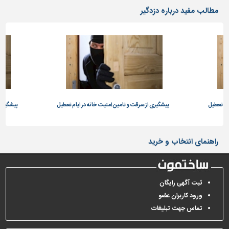
دیوارپوش،
مطالب مفید درباره دزدگیر
کفپوش
و
سنگ
سرویس
بهداشتی
ابزار،یراق
و
ام تعطیل
ماشین
پیشگیری از سرقت و تامین امنیت خانه در ایام تعطیل
پیشگیری 
آلات
برقی،روشنایی،ایمنی
راهنمای انتخاب و خرید
محوطه
سازی
و
ثبت آگهی رایگان
نما
ورود کاربران عضو
ساخت
تماس جهت تبلیغات
و
ساز