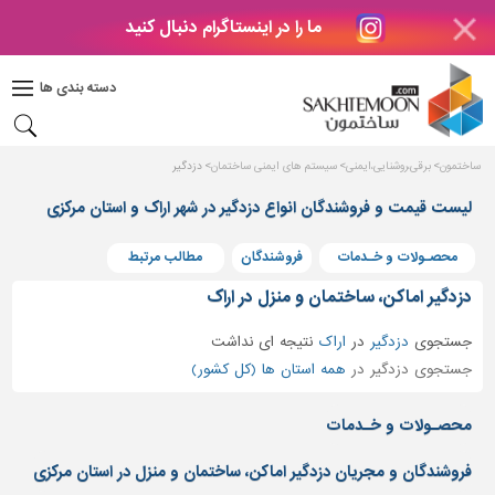
ما را در اینستاگرام دنبال کنید
دکوراسیون
داخلی
دسته بندی ها
بتن
و
فراورده
ساختمون
برقی،روشنایی،ایمنی
سیستم های ایمنی ساختمان
دزدگیر
های
بتنی
لیست قیمت و فروشندگان انواع دزدگیر در شهر اراک و استان مرکزی
درب
محصـولات و خـدمات
فروشندگان
مطالب مرتبط
و
پنجره
دزدگیر اماکن، ساختمان و منزل در اراک
مصالح
جستجوی
دزدگیر
در
اراک
نتیجه ای نداشت
ساختمانی
جستجوی دزدگیر در
همه استان ها (کل کشور)
پله،
نرده
محصـولات و خـدمات
و
حفاظ
فروشندگان و مجریان دزدگیر اماکن، ساختمان و منزل در استان مرکزی