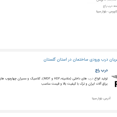
ده:
درب راج
کاووس - بلوار سینا
ریان درب ورودی ساختمان در استان گلستان
درب راج
تولید انواع
درب
های داخلی (ملامینه،HDF و MDF)، کلاسیک و ممبران چهارچوب های چوبی و فلزی انواع روکوب چهار
یراق آلات ایران و ترک با کیفیت بالا و قیمت مناسب
آدرس:
بلوار سینا