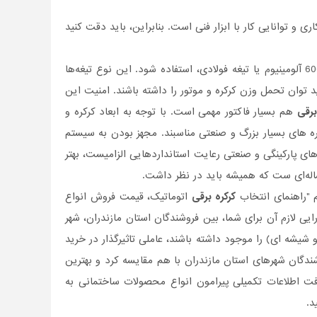
و توانایی کار با ابزار فنی است. بنابراین، باید دقت کنید
مساله دیگر، کیفیت تیغه‌ی آلمینیومی است. توجه کنید که از تیغه مناسب، ترجیحا بیلت 6063 آلومینیوم یا تیغه فولادی، استفاده شود. این نوع تیغه‌ها
 توان تحمل وزن کرکره و موتور را داشته باشند. امنیت این
برقی
هم بسیار فاکتور مهمی است. با توجه به ابعاد کرکره و
کره های بسیار بزرگ و صنعتی مناسبند. مجهز بودن به سیستم
ی پارکینگی و صنعتی رعایت استانداردهایی الزامیست، بهتر
ساله‌ای ست که همیشه باید در نظر داشت.
م "راهنمای انتخاب
کرکره برقی
اتوماتیک، قیمت فروش انواع
ارایی لازم آن برای شما، بین فروشندگان استان مازندران، شهر
 و شیشه ای) را موجود داشته باشند، عاملی تاثیر‌گذار در خرید
ندگان شهرهای استان مازندران با هم مقایسه کرد و بهترین
افت اطلاعات تکمیلی پیرامون انواع محصولات ساختمانی به
د.