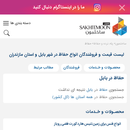
ما را در اینستاگرام دنبال کنید
دکوراسیون
داخلی
دسته بندی ها
بتن
و
فراورده
ساختمون
پله، نرده و حفاظ
حفاظ
های
بتنی
لیست قیمت و فروشندگان انواع حفاظ در شهر بابل و استان مازندران
درب
محصـولات و خـدمات
فروشندگان
مطالب مرتبط
و
پنجره
حفاظ در بابل
مصالح
جستجوی
حفاظ
در
بابل
نتیجه ای نداشت
ساختمانی
جستجوی حفاظ در
همه استان ها (کل کشور)
پله،
نرده
محصـولات و خـدمات
و
حفاظ
انواع فنس برای زمین تنیس هارد کورت فضی روباز