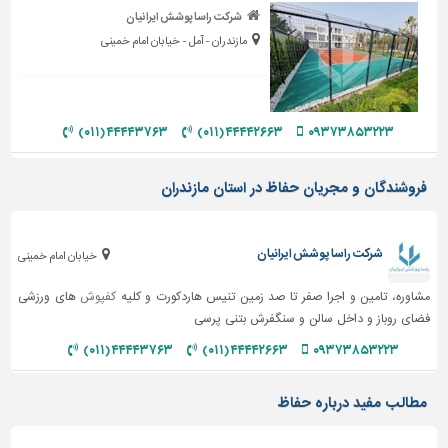
دیوارپوش،
شرکت راسا پوشش ایرانیان
کفپوش
مازندران - آمل - خیابان امام خمینی
و
سنگ
سرویس
بهداشتی
۴۴۴۴۳۷۶۳ (۰۱۱)
۴۴۴۴۲۶۶۳ (۰۱۱)
۰۹۳۷۳۸۵۳۲۲۳
ابزار،یراق
و
فروشندگان و مجریان حفاظ در استان مازندران
ماشین
آلات
شرکت راسا پوشش ایرانیان
خیابان امام خمینی
برقی،روشنایی،ایمنی
مشاوره، تامین و اجرا صفر تا صد زمین تنیس هاردکورت و کلیه
کفپوش
های ورزشی
محوطه
فضای روباز و داخل سالن و سنگفرش بتنی پرسی
سازی
و
۴۴۴۴۳۷۶۳ (۰۱۱)
۴۴۴۴۲۶۶۳ (۰۱۱)
۰۹۳۷۳۸۵۳۲۲۳
نما
ساخت
مطالب مفید درباره حفاظ
و
ساز