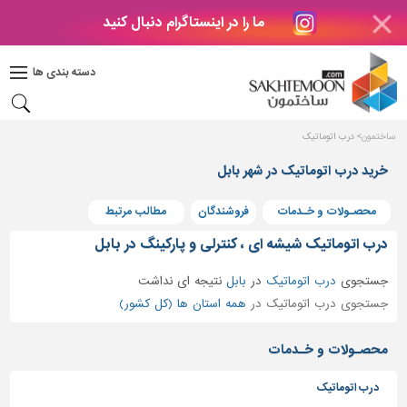
ما را در اینستاگرام دنبال کنید
دکوراسیون
داخلی
دسته بندی ها
بتن
و
فراورده
ساختمون
درب اتوماتیک
های
بتنی
خرید درب اتوماتیک در شهر بابل
درب
محصـولات و خـدمات
فروشندگان
مطالب مرتبط
و
پنجره
درب اتوماتیک شیشه ای ، کنترلی و پارکینگ در بابل
مصالح
جستجوی
درب اتوماتیک
در
بابل
نتیجه ای نداشت
ساختمانی
جستجوی درب اتوماتیک در
همه استان ها (کل کشور)
پله،
نرده
محصـولات و خـدمات
و
حفاظ
درب اتوماتیک