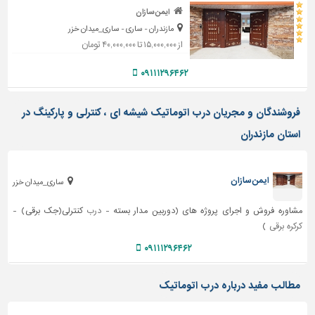
دیوارپوش،
ایمن سازان
کفپوش
مازندران - ساری - ساری_میدان خزر
و
از ۱۵,۰۰۰,۰۰۰ تا ۴۰,۰۰۰,۰۰۰ تومان
سنگ
۰۹۱۱۱۲۹۶۴۶۲
سرویس
بهداشتی
فروشندگان و مجریان درب اتوماتیک شیشه ای ، کنترلی و پارکینگ در
ابزار،یراق
و
استان مازندران
ماشین
آلات
ایمن سازان
ساری_میدان خزر
برقی،روشنایی،ایمنی
مشاوره فروش و اجرای پروژه های (دوربین مدار بسته -
درب
کنترلی(جک برقی) -
محوطه
کرکره برقی
)
سازی
و
۰۹۱۱۱۲۹۶۴۶۲
نما
ساخت
مطالب مفید درباره درب اتوماتیک
و
ساز