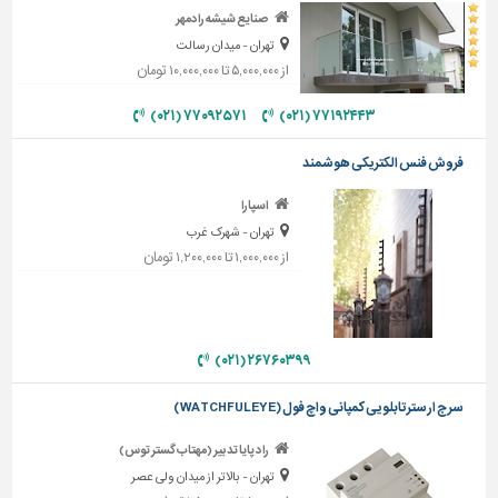
دیوارپوش،
صنایع شیشه رادمهر
کفپوش
تهران - میدان رسالت
و
از ۵,۰۰۰,۰۰۰ تا ۱۰,۰۰۰,۰۰۰ تومان
سنگ
۷۷۰۹۲۵۷۱ (۰۲۱)
۷۷۱۹۲۴۴۳ (۰۲۱)
سرویس
بهداشتی
فروش فنس الکتریکی هوشمند
ابزار،یراق
و
اسپارا
ماشین
تهران - شهرک غرب
آلات
از ۱,۰۰۰,۰۰۰ تا ۱,۲۰۰,۰۰۰ تومان
برقی،روشنایی،ایمنی
محوطه
سازی
۲۶۷۶۰۳۹۹ (۰۲۱)
و
نما
سرج ارسترتابلویی کمپانی واچ فول (WATCHFULEYE)
ساخت
راد پایا تدبیر (مهتاب گستر توس)
و
تهران - بالاتر از میدان ولی عصر
ساز