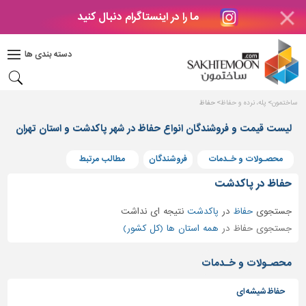
ما را در اینستاگرام دنبال کنید
دکوراسیون
داخلی
دسته بندی ها
بتن
و
فراورده
ساختمون
پله، نرده و حفاظ
حفاظ
های
بتنی
لیست قیمت و فروشندگان انواع حفاظ در شهر پاکدشت و استان تهران
درب
محصـولات و خـدمات
فروشندگان
مطالب مرتبط
و
پنجره
حفاظ در پاکدشت
مصالح
جستجوی
حفاظ
در
پاکدشت
نتیجه ای نداشت
ساختمانی
جستجوی حفاظ در
همه استان ها (کل کشور)
پله،
نرده
محصـولات و خـدمات
و
حفاظ
حفاظ شیشه ای