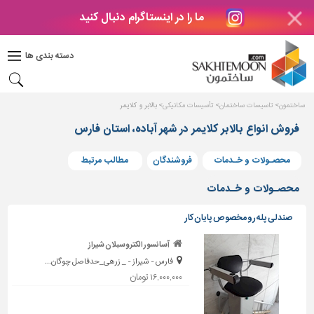
ما را در اینستاگرام دنبال کنید
دکوراسیون
داخلی
دسته بندی ها
بتن
و
فراورده
ساختمون
تاسیسات ساختمان
تأسیسات مکانیکی
بالابر و کلایمر
های
بتنی
فروش انواع بالابر کلایمر در شهر آباده، استان فارس
درب
محصـولات و خـدمات
فروشندگان
مطالب مرتبط
و
پنجره
محصـولات و خـدمات
مصالح
صندلی پله رو مخصوص پایان کار
ساختمانی
آسانسور الکتروسبلان شیراز
پله،
فارس - شیراز - _ زرهی_حدفاصل چوگان...
نرده
و
۱۶,۰۰۰,۰۰۰ تومان
حفاظ