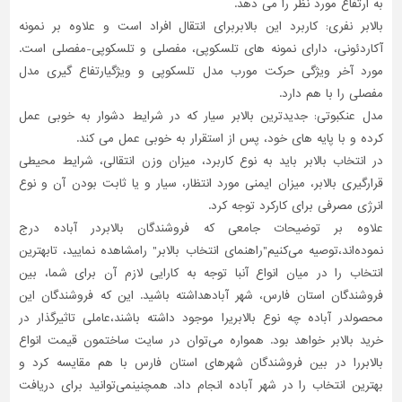
به ارتفاع مورد نظر را می دهد.
بالابر نفری: کاربرد این بالابربرای انتقال افراد است و علاوه بر نمونه
آکاردئونی، دارای نمونه های تلسکوپی، مفصلی و تلسکوپی-مفصلی است.
مورد آخر ویژگی حرکت مورب مدل تلسکوپی و ویژگیارتفاع گیری مدل
مفصلی را با هم دارد.
مدل عنکبوتی: جدیدترین بالابر سیار که در شرایط دشوار به خوبی عمل
کرده و با پایه های خود، پس از استقرار به خوبی عمل می کند.
در انتخاب بالابر باید به نوع کاربرد، میزان وزن انتقالی، شرایط محیطی
قرارگیری بالابر، میزان ایمنی مورد انتظار، سیار و یا ثابت بودن آن و نوع
انرژی مصرفی برای کارکرد توجه کرد.
علاوه بر توضیحات جامعی که فروشندگان بالابردر آباده درج
نموده‌اند،توصیه می‌کنیم"راهنمای انتخاب بالابر" رامشاهده نمایید، تابهترین
انتخاب را در میان انواع آنبا توجه به کارایی لازم آن برای شما، بین
فروشندگان استان فارس، شهر آبادهداشته باشید. این که فروشندگان این
محصولدر آباده چه نوع بالابریرا موجود داشته باشند،عاملی تاثیر‌گذار در
خرید بالابر خواهد بود. همواره می‌توان در سایت ساختمون قیمت انواع
بالابررا در بین فروشندگان شهرهای استان فارس با هم مقایسه کرد و
بهترین انتخاب را در شهر آباده انجام داد. همچنینمی‌توانید برای دریافت