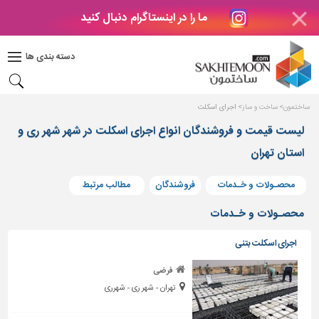
ما را در اینستاگرام دنبال کنید
دکوراسیون
داخلی
دسته بندی ها
بتن
و
فراورده
ساختمون
ساخت و ساز
اجرای اسکلت
های
بتنی
لیست قیمت و فروشندگان انواع اجرای اسکلت در شهر شهر ری و
استان تهران
درب
و
پنجره
محصـولات و خـدمات
فروشندگان
مطالب مرتبط
مصالح
محصـولات و خـدمات
ساختمانی
اجرای اسکلت بتنی
پله،
نرده
فرضی
و
تهران - شهر ری - شهرری
حفاظ