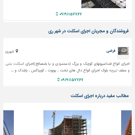
دیوارپوش،
کفپوش
۰۹۱۹۱۱۵۷۷۶۷
و
سنگ
فروشندگان و مجریان اجرای اسکلت در شهر ری
سرویس
بهداشتی
ابزار،یراق
فرضی
شهرری
و
ماشین
اجرای انواع فنداسیونهای کوچک و بزرگ (دستمزدی و یا بامصالح)اجرای
اسکلت بتنی
آلات
و سقف
تیرچه
بلوک اجرای انواع دال های تخت ، یوبوت ، کوبیاکس ، بابلدک و ...
برقی،روشنایی،ایمنی
۰۹۱۹۱۱۵۷۷۶۷
محوطه
مطالب مفید درباره اجرای اسکلت
سازی
و
نما
ساخت
و
ساز