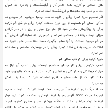
های صنعتی و کاری، مانند دفاتر کار و آرایشگاه‌ها، و بالاخره، به عنوان
تاسیسات
حفاظ و شب بند مغازه‌ها و فروشگا‌ه‌ها استفاده کرد.
ساختمان
اگر تصمیم خرید کرکره برقی را دارید به شما توصیه می‌کنیم، در صورتی که
شهرسازی،
ساکن استان قم هستید، از بین انواع مختلف کرکره برقی در شهر قم کرکره
ترافیک
برقی با ویژگی‌های مدنظر خود (از نظر نوع موتور و ریل با در نظر گرفتن
و
میزان تردد روزانه) را جستجو نموده و درصورتی‌ که نمایندگان فروش آن
سازه
در قم موجود هستند، با آنها تماس بگیرید. ضمنا لطفا خاطر نشان شوید که
سایر
اطلاعات مربوط به فروشنده کرکره برقی را در وبسایت ساختمون مشاهده
نموده‌اید.
خرید
کرکره برقی
در قم، استان قم
نصب کرکره‌ی برقی کار چندان ساده‌ای نیست. برای نصب آن نیاز به
مهارت جوشکاری، برش‌کاری و توانایی کار با ابزار فنی است. بنابراین، باید
دقت کنید که از متخصصان حرفه‌ای استفاده کنید که بعدا به مشکل
برنخورید.
مساله دیگر، کیفیت تیغه‌ی آلمینیومی است. توجه کنید که از تیغه مناسب،
ترجیحا بیلت 6063 آلومینیوم یا تیغه فولادی، استفاده شود. این نوع
تیغه‌ها دوام بیشتری دارند و هنگام چرخش سر و صدای کمتری ایجاد
می‌کنند. همچنین، تیغه ها باید توان تحمل وزن کرکره و موتور را داشته