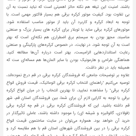
باشند. امنیت این تیغه هم نکته حائز اهمیتی است که نباید نسبت به آن
بی تفاوت بود. کیفیت موتور کرکره برقی هم بسیار فاکتور مهمی است. با
توجه به ابعاد کرکره و کاربرد آن باید از موتور مناسب استفاده شود.
موتورهای کرکره برقی ساید یا توبلار برای کرکره های بسیار بزرگ و صنعتی
مناسبند. مجهز بودن به سیستم برق اضطراری هم نکته‌ای است که بهتر
است به آن توجه شود. در نهایت، در خصوص کرکره‌های پارکینگی و صنعتی
رعایت استانداردهایی الزامیست، بهتر است درباره آن‌ها مطالعه کنید.
هماهنگی طراحی و هارمونیک بودن با سایر المان‌ها هم مساله‌ای ست که
همیشه باید در نظر داشت.
علاوه بر توضیحات جامعی که فروشندگان کرکره‌ برقی در قم درج نموده‌اند،
توصیه می‌کنیم "راهنمای انتخاب کرکره برقی اتوماتیک، قیمت فروش انواع
کرکره برقی" را مشاهده نمایید، تا بهترین انتخاب را در میان انواع کرکره‌
برقی با توجه به کارایی لازم آن برای شما، بین فروشندگان استان قم، شهر
قم داشته باشید. این که فروشندگان کرکره‌ برقی در قم چه کرکره‌ برقی
(فولادی، گالوانیزه و شیشه ای) را موجود داشته باشند، عاملی تاثیر‌گذار در
خرید آن خواهد بود. همواره می‌توان در سایت ساختمون قیمت انواع
کرکره برقی را در بین فروشندگان شهرهای استان قم با هم مقایسه کرد و
بهترین انتخاب را در بین انواع کرکره برقی در شهر قم انجام داد. همچنین