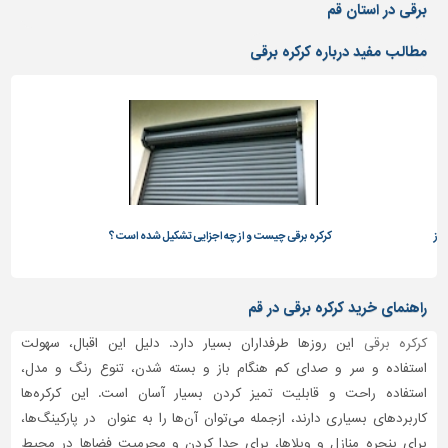
دیوارپوش،
برقی در استان قم
کفپوش
و
مطالب مفید درباره کرکره برقی
سنگ
سرویس
بهداشتی
ابزار،یراق
و
ماشین
آلات
روز
کرکره برقی چیست و از چه اجزایی تشکیل شده است؟
آش
برقی،روشنایی،ایمنی
محوطه
راهنمای خرید کرکره برقی در قم
سازی
و
کرکره برقی
این روزها طرفداران بسیار دارد. دلیل این اقبال، سهولت
نما
استفاده و سر و صدای کم هنگام باز و بسته شدن، تنوع رنگ و مدل،
استفاده راحت و قابلیت تمیز کردن بسیار آسان است. این کرکره‌ها
ساخت
کاربردهای بسیاری دارند، ازجمله می‌توان آن‌ها را به عنوان در ‌پارکینگ‌ها،
و
ساز
برای پنجره منازل و ویلاها، برای جدا کردن و محرمیت فضاها در محیط