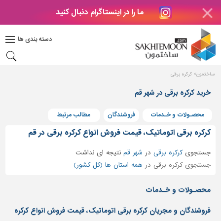
ما را در اینستاگرام دنبال کنید
دکوراسیون
داخلی
دسته بندی ها
بتن
و
فراورده
ساختمون
کرکره برقی
های
بتنی
خرید کرکره برقی در شهر قم
درب
محصـولات و خـدمات
فروشندگان
مطالب مرتبط
و
پنجره
کرکره برقی اتوماتیک، قیمت فروش انواع کرکره برقی در قم
مصالح
جستجوی
کرکره برقی
در
شهر قم
نتیجه ای نداشت
ساختمانی
جستجوی کرکره برقی در
همه استان ها (کل کشور)
پله،
نرده
محصـولات و خـدمات
و
حفاظ
فروشندگان و مجریان کرکره برقی اتوماتیک، قیمت فروش انواع کرکره