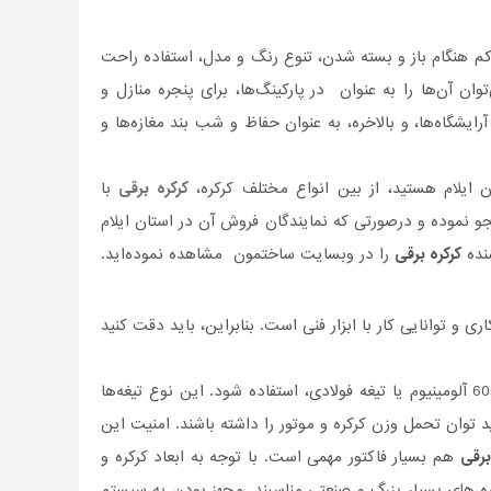
کم هنگام باز و بسته شدن، تنوع رنگ و مدل، استفاده راحت
ان آن‌ها را به عنوان در ‌پارکینگ‌ها، برای پنجره منازل و
یشگاه‌ها، و بالاخره، به عنوان حفاظ و شب بند مغازه‌ها و
 ایلام هستید، از بین انواع مختلف کرکره،
کرکره برقی
با
جو نموده و درصورتی‌ که نمایندگان فروش آن در استان ایلام
شنده
کرکره برقی
را در وبسایت ساختمون مشاهده نموده‌اید.
و توانایی کار با ابزار فنی است. بنابراین، باید دقت کنید
مساله دیگر، کیفیت تیغه‌ی آلمینیومی است. توجه کنید که از تیغه مناسب، ترجیحا بیلت 6063 آلومینیوم یا تیغه فولادی، استفاده شود. این نوع تیغه‌ها
 توان تحمل وزن کرکره و موتور را داشته باشند. امنیت این
برقی
هم بسیار فاکتور مهمی است. با توجه به ابعاد کرکره و
کره های بسیار بزرگ و صنعتی مناسبند. مجهز بودن به سیستم