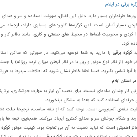
ره برقی در ایلام
وزها طرفداران بسیار دارد. دلیل این اقبال، سهولت استفاده و سر و صدای 
ردن بسیار آسان است. این کرکره‌ها کاربردهای بسیاری دارند، ازجمله می‌تو
ا کردن و محرمیت فضاها در محیط های صنعتی و کاری، مانند دفاتر کار و آرا
اده کرد.
ید
کرکره برقی
را دارید به شما توصیه می‌کنیم، در صورتی که ساکن استان
 خود (از نظر نوع موتور و ریل با در نظر گرفتن میزان تردد روزانه) را جست
ا آنها تماس بگیرید. ضمنا لطفا خاطر نشان شوید که اطلاعات مربوط به فرو
ر استان ایلام
ی کار چندان ساده‌ای نیست. برای نصب آن نیاز به مهارت جوشکاری، برش‌کاری 
حرفه‌ای استفاده کنید که بعدا به مشکل برنخورید.
رند و هنگام چرخش سر و صدای کمتری ایجاد می‌کنند. همچنین، تیغه ها باید
ائز اهمیتی است که نباید نسبت به آن بی تفاوت بود. کیفیت موتور
کرکره 
 از موتور مناسب استفاده شود. موتورهای
کرکره برقی
ساید یا توبلار برای کر