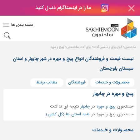
ما را در اینستاگرام دنبال کنید
دکوراسیون
داخلی
دسته بندی ها
بتن
و
فراورده
ساختمون
ابزار،یراق و ماشین آلات
یراق آلات ساختمانی
پیچ و مهره
های
بتنی
لیست قیمت و فروشندگان انواع پیچ و مهره در شهر چابهار و استان
درب
سیستان بلوچستان
و
پنجره
محصـولات و خـدمات
فروشندگان
مطالب مرتبط
مصالح
پیچ و مهره در چابهار
ساختمانی
جستجوی
پیچ و مهره
در
چابهار
نتیجه ای نداشت
پله،
جستجوی پیچ و مهره در
همه استان ها (کل کشور)
نرده
و
محصـولات و خـدمات
حفاظ