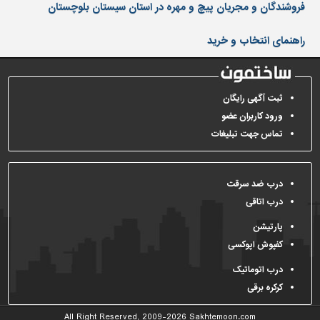
دیوارپوش،
فروشندگان و مجریان پیچ و مهره در استان سیستان بلوچستان
کفپوش
و
راهنمای انتخاب و خرید
سنگ
سرویس
بهداشتی
ثبت آگهی رایگان
ورود کاربران عضو
ابزار،یراق
و
تماس جهت تبلیغات
ماشین
آلات
درب ضد سرقت
برقی،روشنایی،ایمنی
درب اتاقی
محوطه
پارتیشن
سازی
و
کفپوش اپوکسی
نما
درب اتوماتیک
ساخت
کرکره برقی
و
ساز
All Right Reserved, 2009-2026
Sakhtemoon.com