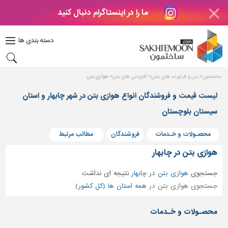
ما را در اینستاگرام دنبال کنید
دکوراسیون
داخلی
دسته بندی ها
بتن
و
فراورده
ساختمون
بتن و فراورده های بتنی
افزودنی های بتن
هوازی بتن
های
بتنی
لیست قیمت و فروشندگان انواع هوازی بتن در شهر چابهار و استان
درب
سیستان بلوچستان
و
پنجره
محصـولات و خـدمات
فروشندگان
مطالب مرتبط
مصالح
هوازی بتن در چابهار
ساختمانی
جستجوی
هوازی بتن
در
چابهار
نتیجه ای نداشت
پله،
جستجوی هوازی بتن در
همه استان ها (کل کشور)
نرده
و
محصـولات و خـدمات
حفاظ