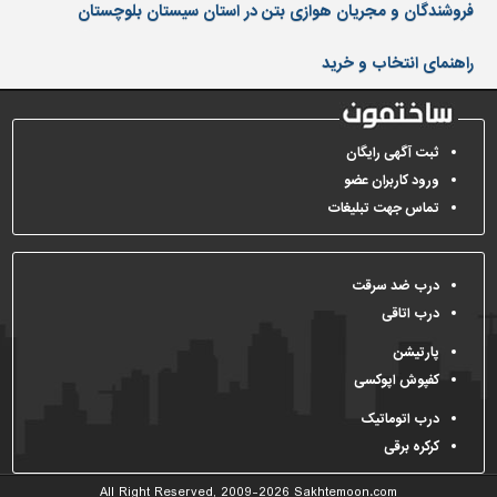
دیوارپوش،
فروشندگان و مجریان هوازی بتن در استان سیستان بلوچستان
کفپوش
و
راهنمای انتخاب و خرید
سنگ
سرویس
بهداشتی
ثبت آگهی رایگان
ورود کاربران عضو
ابزار،یراق
و
تماس جهت تبلیغات
ماشین
آلات
درب ضد سرقت
برقی،روشنایی،ایمنی
درب اتاقی
محوطه
پارتیشن
سازی
و
کفپوش اپوکسی
نما
درب اتوماتیک
ساخت
کرکره برقی
و
ساز
All Right Reserved, 2009-2026
Sakhtemoon.com