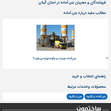
دیوارپوش،
فروشندگان و مجریان بتن آماده در استان گیلان
کفپوش
و
مطالب مفید درباره بتن آماده
سنگ
سرویس
بهداشتی
ابزار،یراق
و
ماشین
آلات
ود؟
بتن آماده چیست و چگونه تولید می‌شود؟
بتن
برقی،روشنایی،ایمنی
محوطه
راهنمای انتخاب و خرید
سازی
و
محصولات وخدمات مرتبط
نما
بتن آماده در لنگرود
بتن در لنگرود
ساخت
و
ساز