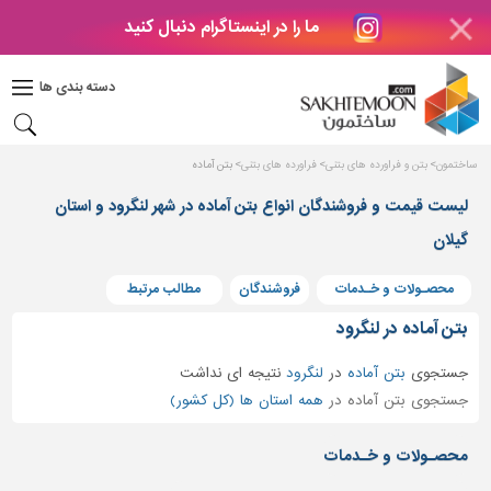
ما را در اینستاگرام دنبال کنید
دکوراسیون
داخلی
دسته بندی ها
بتن
و
فراورده
ساختمون
بتن و فراورده های بتنی
فراورده های بتنی
بتن آماده
های
بتنی
لیست قیمت و فروشندگان انواع بتن آماده در شهر لنگرود و استان
گیلان
درب
و
پنجره
محصـولات و خـدمات
فروشندگان
مطالب مرتبط
مصالح
بتن آماده در لنگرود
ساختمانی
جستجوی
بتن آماده
در
لنگرود
نتیجه ای نداشت
پله،
جستجوی بتن آماده در
همه استان ها (کل کشور)
نرده
و
محصـولات و خـدمات
حفاظ