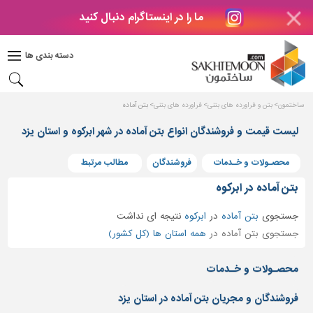
ما را در اینستاگرام دنبال کنید
دکوراسیون
داخلی
دسته بندی ها
بتن
و
فراورده
ساختمون
بتن و فراورده های بتنی
فراورده های بتنی
بتن آماده
های
بتنی
لیست قیمت و فروشندگان انواع بتن آماده در شهر ابرکوه و استان یزد
درب
محصـولات و خـدمات
فروشندگان
مطالب مرتبط
و
پنجره
بتن آماده در ابرکوه
مصالح
جستجوی
بتن آماده
در
ابرکوه
نتیجه ای نداشت
ساختمانی
جستجوی بتن آماده در
همه استان ها (کل کشور)
پله،
نرده
محصـولات و خـدمات
و
حفاظ
فروشندگان و مجریان بتن آماده در استان یزد