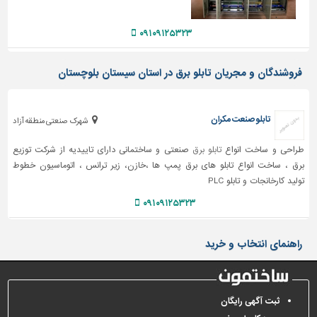
دیوارپوش،
کفپوش
۰۹۱۰۹۱۲۵۳۲۳
و
سنگ
فروشندگان و مجریان تابلو برق در استان سیستان بلوچستان
سرویس
بهداشتی
ابزار،یراق
تابلو صنعت مکران
شهرک صنعتی منطقه آزاد
و
ماشین
طراحی و ساخت انواع
تابلو برق
صنعتی و ساختمانی دارای تاییدیه از شرکت توزیع
آلات
برق ، ساخت انواع تابلو های برق پمپ ها ،خازن، زیر ترانس ، اتوماسیون خطوط
تولید کارخانجات و تابلو PLC
برقی،روشنایی،ایمنی
۰۹۱۰۹۱۲۵۳۲۳
محوطه
سازی
راهنمای انتخاب و خرید
و
نما
ساخت
و
ثبت آگهی رایگان
ساز