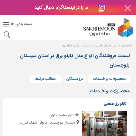
ما را در اینستاگرام دنبال کنید
دکوراسیون
داخلی
دسته بندی ها
بتن
و
فراورده
ساختمون
برقی،روشنایی،ایمنی
تاسیسات برقی
تابلو برق
های
بتنی
لیست فروشندگان انواع مدل تابلو برق در استان سیستان
بلوچستان
درب
و
پنجره
محصـولات و خـدمات
فروشندگان
مطالب مرتبط
مصالح
محصـولات و خـدمات
ساختمانی
تابلو برق صنعتی
پله،
نرده
تابلو صنعت مکران
و
سیستان بلوچستان - چابهار - شهرک صن...
حفاظ