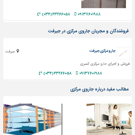
دیوارپوش،
کفپوش
۴۳۲۶۶۰۵۸ (۰۳۴)
۰۹۱۳۷۶۰۱۹۸۸
و
سنگ
فروشندگان و مجریان جاروی مرکزی در جیرفت
سرویس
بهداشتی
ابزار،یراق
جارو مرکزی جیرفت
جیرفت
و
ماشین
فروش و اجرای
جارو
مرکزی کسری
آلات
۴۳۲۶۶۰۵۸ (۰۳۴)
۰۹۱۳۷۶۰۱۹۸۸
برقی،روشنایی،ایمنی
مطالب مفید درباره جاروی مرکزی
محوطه
سازی
و
نما
ساخت
و
ساز