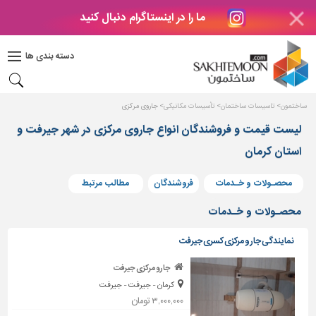
ما را در اینستاگرام دنبال کنید
دکوراسیون
داخلی
دسته بندی ها
بتن
و
فراورده
ساختمون
تاسیسات ساختمان
تأسیسات مکانیکی
جاروی مرکزی
های
بتنی
لیست قیمت و فروشندگان انواع جاروی مرکزی در شهر جیرفت و
استان کرمان
درب
و
پنجره
محصـولات و خـدمات
فروشندگان
مطالب مرتبط
مصالح
محصـولات و خـدمات
ساختمانی
نمایندگی جارو مرکزی کسری جیرفت
پله،
نرده
جارو مرکزی جیرفت
و
کرمان - جیرفت - جیرفت
حفاظ
۳,۰۰۰,۰۰۰ تومان