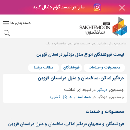
ما را در اینستاگرام دنبال کنید
دکوراسیون
داخلی
دسته بندی ها
بتن
و
فراورده
ساختمون
برقی،روشنایی،ایمنی
سیستم های ایمنی ساختمان
دزدگیر
های
بتنی
لیست فروشندگان انواع مدل دزدگیر در استان قزوین
درب
محصـولات و خـدمات
فروشندگان
مطالب مرتبط
و
پنجره
دزدگیر اماکن، ساختمان و منزل در استان قزوین
مصالح
جستجوی
دزدگیر
در
نتیجه ای نداشت
ساختمانی
جستجوی دزدگیر در
همه استان ها (کل کشور)
پله،
نرده
محصـولات و خـدمات
و
حفاظ
فروشندگان و مجریان دزدگیر اماکن، ساختمان و منزل در استان قزوین