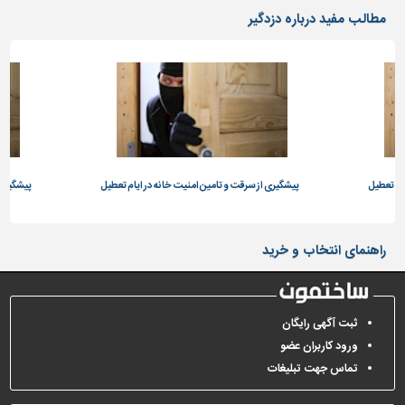
دیوارپوش،
مطالب مفید درباره دزدگیر
کفپوش
و
سنگ
سرویس
بهداشتی
ابزار،یراق
و
ام تعطیل
ماشین
پیشگیری از سرقت و تامین امنیت خانه در ایام تعطیل
پیشگیری 
آلات
برقی،روشنایی،ایمنی
راهنمای انتخاب و خرید
محوطه
سازی
و
ثبت آگهی رایگان
نما
ورود کاربران عضو
ساخت
تماس جهت تبلیغات
و
ساز