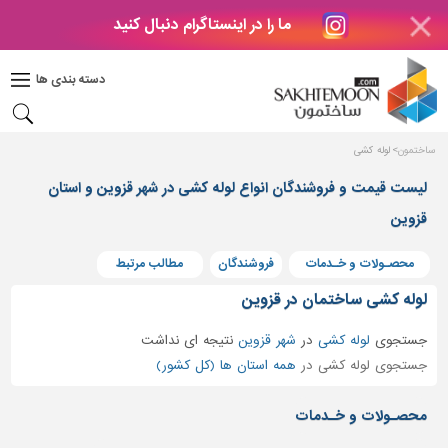
ما را در اینستاگرام دنبال کنید
دکوراسیون
داخلی
دسته بندی ها
بتن
و
فراورده
ساختمون
لوله کشی
های
بتنی
لیست قیمت و فروشندگان انواع لوله کشی در شهر قزوین و استان
قزوین
درب
و
پنجره
محصـولات و خـدمات
فروشندگان
مطالب مرتبط
مصالح
لوله کشی ساختمان در قزوین
ساختمانی
جستجوی
لوله کشی
در
شهر قزوین
نتیجه ای نداشت
پله،
جستجوی لوله کشی در
همه استان ها (کل کشور)
نرده
و
محصـولات و خـدمات
حفاظ