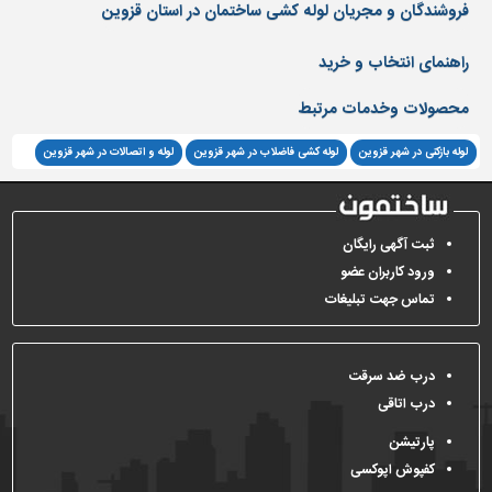
دیوارپوش،
فروشندگان و مجریان لوله کشی ساختمان در استان قزوین
کفپوش
و
راهنمای انتخاب و خرید
سنگ
محصولات وخدمات مرتبط
سرویس
بهداشتی
لوله بازکنی در شهر قزوین
لوله کشی فاضلاب در شهر قزوین
لوله و اتصالات در شهر قزوین
ابزار،یراق
و
ماشین
ثبت آگهی رایگان
آلات
ورود کاربران عضو
برقی،روشنایی،ایمنی
تماس جهت تبلیغات
محوطه
سازی
و
درب ضد سرقت
نما
درب اتاقی
ساخت
پارتیشن
و
کفپوش اپوکسی
ساز