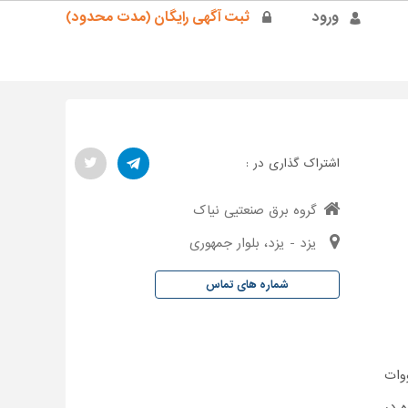
ورود
ثبت آگهی رایگان (مدت محدود)
اشتراک گذاری در :
گروه برق صنعتیی نیاک
یزد - یزد، بلوار جمهوری
شماره های تماس
 فاز و سه فاز و در رنج توان ۰.۴ تا ۴ کیلووات
فاده در