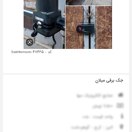
کد : Sakhtemoon-۴۸۴۶۵
جک برقی میلان
صنایع الکترونیک سها
۷,۵۰۰ تومان
واحد قیمت : عدد
البرز - کرج - گوهردشت