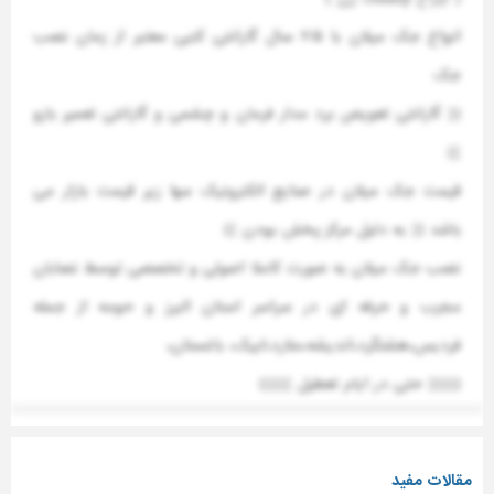
انواع جک میلان با ۲/۵ سال گارانتی کتبی معتبر از زمان نصب
جک
(( گارانتی تعویض برد مدار فرمان و چشمی و گارانتی تعمیر بازو
))
قیمت جک میلان در صنایع الکترونیک سها زیر قیمت بازار می
باشد (( به دلیل مرکز پخش بودن ))
نصب جک میلان به صورت کاملا اصولی و تخصصی توسط نصابان
مجرب و حرفه ای در سراسر استان البرز و حومه از جمله
فردیس،هشتگرد،اندیشه،ملارد،ابیک، باغستان،
((((( حتی در ایام تعطیل )))))
مقالات مفید