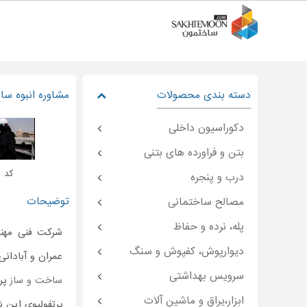
دسته بندی محصولات
مشاوره انبوه س
دکوراسیون داخلی
بتن و فراورده های بتنی
کد : emoon-۴۶۸۰۳
درب و پنجره
توضیحات
مصالح ساختمانی
پله، نرده و حفاظ
شرکت فنی مهند
دیوارپوش، کفپوش و سنگ
عمران و آبادانی در سال ۱۳۸۵ تاسیس شد و در حال حاضر ب
سرویس بهداشتی
ساخت و ساز
پرو
ابزار،یراق و ماشین آلات
پرتفولیوی این 