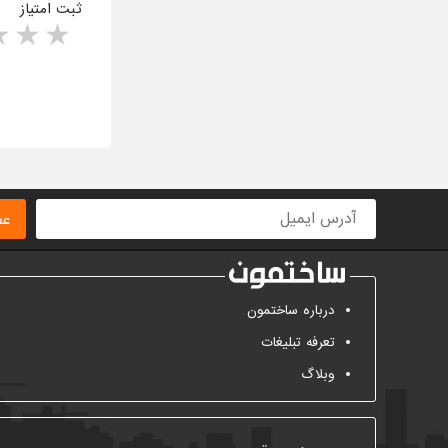
ثبت امتیاز
rs
1 star
ا
عض
درباره ساختمون
تعرفه تبلیغات
وبلاگ