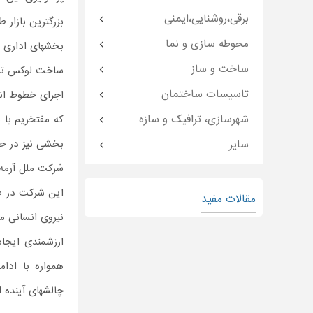
برقی،روشنایی،ایمنی
بزرگترین بازار ط
محوطه سازی و نما
بخشهای اداری م
ساخت و ساز
ساخت لوکس تر
تاسیسات ساختمان
اجرای خطوط انت
شهرسازی، ترافیک و سازه
که مفتخریم با 
سایر
بخشی نیز در ح
شرکت ملل آرمه با بیش از ۱۵ سال سابقه، اجرای بیش 
این شرکت در طو
مقالات مفید
نیروی انسانی م
ارزشمندی ایجاد
همواره با ادام
چالشهای آینده 