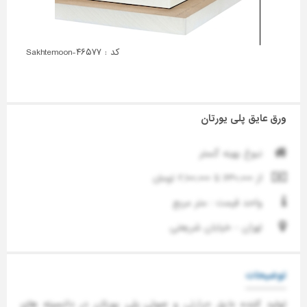
کد : Sakhtemoon-۴۶۵۷۷
ورق عایق پلی یورتان
نبوغ بهینه گستر
از ۶۳۰,۰۰۰ تا ۲,۱۰۰,۰۰۰ تومان
واحد قیمت : متر مربع
تهران - خیابان شریعتی
توضیحات
تولید کننده
عایق حرارتی
و صوتی پلی یورتان در دانسیته های