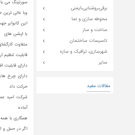
سورتینگ می با
برقی،روشنایی،ایمنی
وبا عالی ترین ط
محوطه سازی و نما
این کانوایر جهت
ساخت و ساز
با اپشن های
تاسیسات ساختمان
متفاوت کارگشای 
شهرسازی، ترافیک و سازه
قابلیت تنظیم ا
سایر
دارای قابلیت ا
دارای چرخ های
مقالات مفید
حرکت داد
شرکت امید عمر
آماده
همگاری با همه 
اگر در حمل و ا