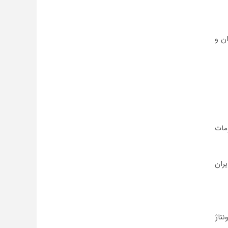
ان و
مات
ران
تاژ