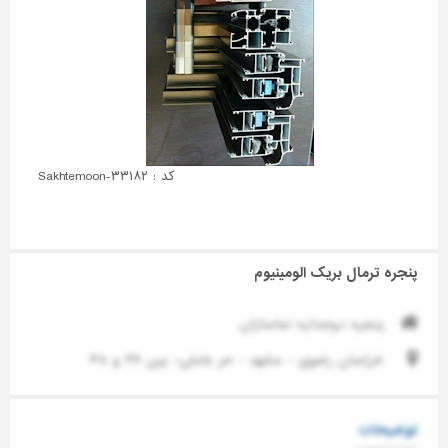
کد : Sakhtemoon-۳۳۱۸۲
پنجره ترمال بریک الومینیوم
پنجره دوجداره نماسازان
خراسان رضوی - مشهد - حر عاملی- بین ۳۶ و ۳۸
توضیحات