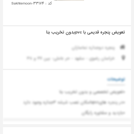
کد : Sakhtemoon-۳۳۱۷۴
تعویض پنجره قدیمی با pvcبدون تخریب بنا
پنجره دوجداره نماسازان
خراسان رضوی - مشهد - حر عاملی- بین ۳۶ و ۳۸
توضیحات
*تعویض تخصصی و بدون تخریب بنا
*در
پنجره
هایupvcامکان نصب
شیشه
۳جداره وجود دارد
*بازدید و مشاوره رایگان