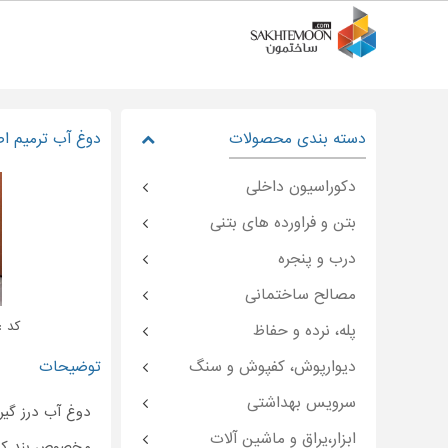
دسته بندی محصولات
دوغ آب ترمیم ا
دکوراسیون داخلی
بتن و فراورده های بتنی
درب و پنجره
مصالح ساختمانی
کد : temoon-۳۲۳۶۶
پله، نرده و حفاظ
دیوارپوش، کفپوش و سنگ
توضیحات
سرویس بهداشتی
دوغ آب درز گی
ابزار،یراق و ماشین آلات
مخصوص بند کشی