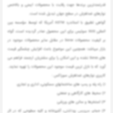
قدرتمندترین برندها جهت رقابت با محصولات ایمنی و بالاخص
نوارهای ضدلغزش در سطح جهان تبدیل شده است.
گواهی تطبیق با استاندرد ASTM آمریکا که توسط مؤسسه بین
المللی SGS سوئیس برای این محصول صادر گردیده است، گواه
بر کیفیت محصولات Sorex در مقابل سایر محصولات موجود در
بازار میباشد؛ همچنین این موضوع باعث افزایش چشمگیر قیمت
های Sorex نشده و این امکان را برای مشتریان ارجمند فراهم می
آورد که با نازل ترین قیمت موجود این محصولات را تهییه نمایند.
کاربری نوارهای ضدلغزش سوراِکس :
۱) راه پله و رمپ های ساختمانهای مسکونی، اداری و تجاری
۲) محیط های کارگاهی و صنعتی
۳) استخرها و سالن های ورزشی
۴) حمام،
سرویس بهداشتی
، آشپزخانه و کلیه سطوحی که در اثر