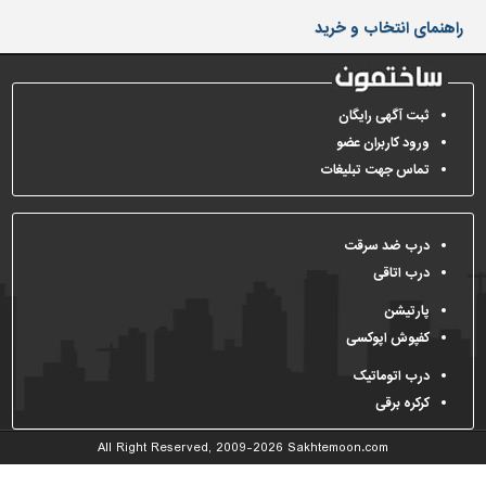
دیوارپوش،
راهنمای انتخاب و خرید
کفپوش
و
سنگ
سرویس
ثبت آگهی رایگان
بهداشتی
ورود کاربران عضو
تماس جهت تبلیغات
ابزار،یراق
و
ماشین
آلات
درب ضد سرقت
درب اتاقی
برقی،روشنایی،ایمنی
پارتیشن
محوطه
کفپوش اپوکسی
سازی
و
درب اتوماتیک
نما
کرکره برقی
ساخت
All Right Reserved, 2009-2026
Sakhtemoon.com
و
ساز