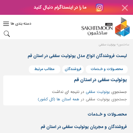
ما را در اینستاگرام دنبال کنید
دکوراسیون
داخلی
دسته بندی ها
بتن
و
فراورده
ساختمون
یونولیت سقفی
های
بتنی
لیست فروشندگان انواع مدل یونولیت سقفی در استان قم
درب
محصـولات و خـدمات
فروشندگان
مطالب مرتبط
و
پنجره
یونولیت سقفی در استان قم
مصالح
جستجوی
یونولیت سقفی
در
نتیجه ای نداشت
ساختمانی
جستجوی یونولیت سقفی در
همه استان ها (کل کشور)
پله،
نرده
محصـولات و خـدمات
و
حفاظ
فروشندگان و مجریان یونولیت سقفی در استان قم