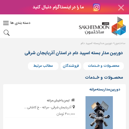
ما را در اینستاگرام دنبال کنید
دکوراسیون
داخلی
دسته بندی ها
بتن
و
فراورده
ساختمون
دوربین مداربسته اسپید دام
های
بتنی
دوربین مدار بسته اسپید دام در استان آذربایجان شرقی
درب
محصـولات و خـدمات
فروشندگان
مطالب مرتبط
و
پنجره
محصـولات و خـدمات
مصالح
دوربین مداربسته مراغه
ساختمانی
ایمن باخیش مراغه
پله،
آذربایجان شرقی - مراغه - خ کاشانی ...
نرده
و
۴۰۰,۰۰۰ تومان
حفاظ