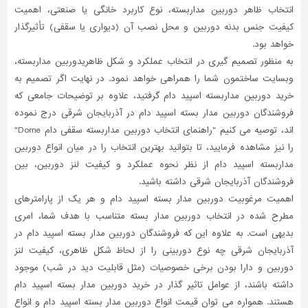
انتخاب ظاهر دوربین مداربسته، نوع کاربرد خانگی یا صنعتی، اهمیت
کیفیت جنس بدنه دوربین و محل نصب آن (دیواری یا سقفی) تأثیرگذار
خواهد بود.
به منظور تصمیم گیری در انتخاب عملکرد و شکل ظاهریدوربین مداربسته،
وبسایت ساختمون شما را همراهی خواهد نمود. در نهایت اگر تصمیم به
خرید دوربین مداربسته اسپید دام گرفتید، علاوه بر توضیحات جامعی که
فروشندگان دوربین مدار بسته اسپید دام در آذربایجان شرقی درج نموده
اند، توصیه می کنیم "راهنمای انتخاب دوربین مداربسته سقفی دام Dome"
را نیز مشاهده فرمایید، تا بتوانید بهترین انتخاب را در میان انواع دوربین
مداربسته اسپید دام از نظر نحوه عملکرد و کیفیت لنز دوربین، بین
فروشندگان آذربایجان شرقی داشته باشید.
اهمیت مرغوبیت دوربین مدار بسته اسپید دام و هر یک از پارامترهای
مطرح شده در انتخاب دوربین مدار بسته متناسب با هدف شما، امری
بدیهی است. به علاوه این که فروشندگان دوربین مدار بسته اسپید دام در
آذربایجان شرقی چه نوع دوربینی را از لحاظ شکل ظاهری، کیفیت لنز
دوربین و دارا بودن برخی خصوصیات (مثل قابلیت دید در شب) موجود
داشته باشند، از عوامل تاثیر گذار در خرید دوربین مدار بسته اسپید دام
هستند. همواره می توان قیمت انواع دوربین مدار بسته اسپید دام و انواع