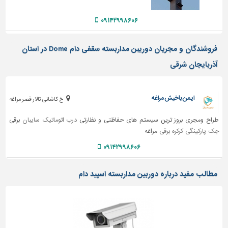
دیوارپوش،
کفپوش
۰۹۱۴۲۹۹۸۶۰۶
و
سنگ
فروشندگان و مجریان دوریبن مداربسته سقفی دام Dome در استان
سرویس
آذربایجان شرقی
بهداشتی
ابزار،یراق
و
ایمن باخیش مراغه
خ کاشانی تالار قصر مراغه
ماشین
آلات
طراح ومجری بروز ترین سیستم های حفاظتی و نظارتی
درب اتوماتیک
سایبان
برقی
جک پارکینگی
کرکره برقی
مراغه
برقی،روشنایی،ایمنی
۰۹۱۴۲۹۹۸۶۰۶
محوطه
سازی
مطالب مفید درباره دوربین مداربسته اسپید دام
و
نما
ساخت
و
ساز