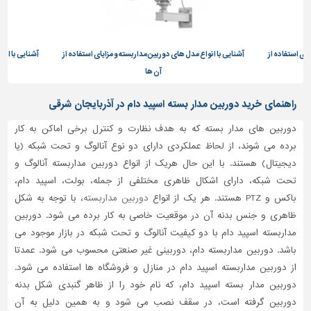
تاسیسات
ساختمان
یای استفاده از
آشنایی با انواع مدل های دوربین مداربسته و مزایای استفاده از
آشنایی با انو
شهرسازی،
آن ها
ترافیک
و
راهنمای خرید دوربین مدار بسته اسپید دام در آذربایجان شرقی
سازه
دوربین های مدار بسته که به هدف نظارت و کنترل برخی اماکن به کار
سایر
برده می شوند، از لحاظ عملکردی دارای دو نوع آنالوگ و تحت شبکه (یا
دیجیتال) هستند. با این حال هریک از انواع دوربین مداربسته آنالوگ و
تحت شبکه، دارای اشکال ظاهری مختلفی از جمله، بولت، اسپید دام،
باکس و PTZ هستند. هر یک از انواع
دوربین مداربسته
، با توجه به شکل
ظاهری و جنس بدنه آن در موقعیت خاصی به کار برده می شود. دوربین
مداربسته اسپید دام با دو کیفیت آنالوگ و تحت شبکه در بازار موجود می
باشد. دوربین مداربسته دام، دوربینی غیر صنعتی محسوب می شود. عمدتا
از دوربین مداربسته اسپید دام در منازل و فروشگاه ها استفاده می شود.
دوربین مدار بسته اسپید دام، که نام خود را از ظاهر گنبدی شکل بدنه
دوربین گرفته است، در سقف نصب می شود و به همین دلیل به آن