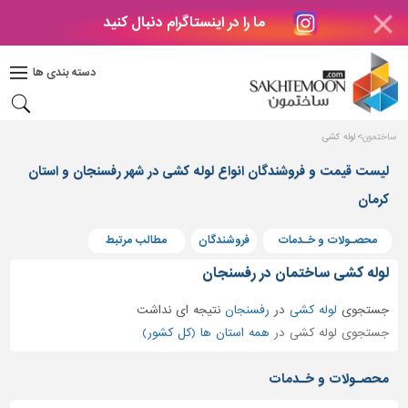
ما را در اینستاگرام دنبال کنید
دکوراسیون
داخلی
دسته بندی ها
بتن
و
فراورده
ساختمون
لوله کشی
های
بتنی
لیست قیمت و فروشندگان انواع لوله کشی در شهر رفسنجان و استان
کرمان
درب
و
پنجره
محصـولات و خـدمات
فروشندگان
مطالب مرتبط
مصالح
لوله کشی ساختمان در رفسنجان
ساختمانی
جستجوی
لوله کشی
در
رفسنجان
نتیجه ای نداشت
پله،
جستجوی لوله کشی در
همه استان ها (کل کشور)
نرده
و
محصـولات و خـدمات
حفاظ