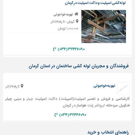
دیوارپوش،
لوله کشی اسپلیت و داکت اسپلیت در کرمان
کفپوش
و
تهویه خواجوئی
سنگ
کرمان - 5 راه 24 اذر
۱,۰۰۰,۰۰۰ تومان
سرویس
بهداشتی
۳۲۴۴۶۰۹۰ (۰۳۴)
ابزار،یراق
و
ماشین
فروشندگان و مجریان لوله کشی ساختمان در استان کرمان
آلات
برقی،روشنایی،ایمنی
تهویه خواجوئی
5 راه 24 اذر
محوطه
سازی
کارشناسی و فروش و تعمیر اسپلیت(اسپیلت) داکت اسپلیت
چیلر
و مینی چیلر
و
فنکویل سردخانه
ایرواشر
زنت هواساز در کرمان
نما
۳۲۴۴۶۰۹۰ (۰۳۴)
ساخت
و
راهنمای انتخاب و خرید
ساز