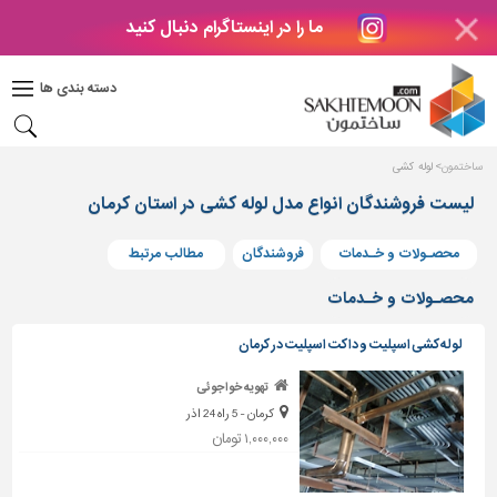
ما را در اینستاگرام دنبال کنید
دکوراسیون
داخلی
دسته بندی ها
بتن
و
فراورده
ساختمون
لوله کشی
های
بتنی
لیست فروشندگان انواع مدل لوله کشی در استان کرمان
درب
محصـولات و خـدمات
فروشندگان
مطالب مرتبط
و
پنجره
محصـولات و خـدمات
مصالح
لوله کشی اسپلیت و داکت اسپلیت در کرمان
ساختمانی
تهویه خواجوئی
پله،
کرمان - 5 راه 24 اذر
نرده
و
۱,۰۰۰,۰۰۰ تومان
حفاظ