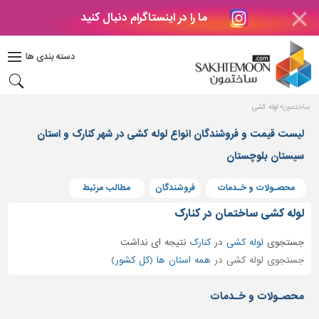
ما را در اینستاگرام دنبال کنید
دکوراسیون
داخلی
دسته بندی ها
بتن
و
فراورده
ساختمون
لوله کشی
های
بتنی
لیست قیمت و فروشندگان انواع لوله کشی در شهر کنارک و استان
درب
سیستان بلوچستان
و
پنجره
محصـولات و خـدمات
فروشندگان
مطالب مرتبط
مصالح
لوله کشی ساختمان در کنارک
ساختمانی
جستجوی
لوله کشی
در
کنارک
نتیجه ای نداشت
پله،
جستجوی لوله کشی در
همه استان ها (کل کشور)
نرده
و
محصـولات و خـدمات
حفاظ