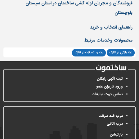
دیوارپوش،
فروشندگان و مجریان لوله کشی ساختمان در استان سیستان
کفپوش
بلوچستان
و
سنگ
راهنمای انتخاب و خرید
سرویس
بهداشتی
محصولات وخدمات مرتبط
ابزار،یراق
لوله بازکنی در کنارک
لوله و اتصالات در کنارک
و
ماشین
آلات
ثبت آگهی رایگان
برقی،روشنایی،ایمنی
ورود کاربران عضو
محوطه
تماس جهت تبلیغات
سازی
و
نما
درب ضد سرقت
درب اتاقی
ساخت
و
پارتیشن
ساز