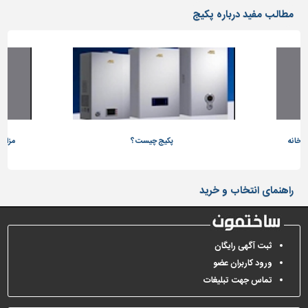
دیوارپوش،
مطالب مفید درباره پکیج
کفپوش
و
سنگ
سرویس
بهداشتی
ابزار،یراق
و
ورخانه
ماشین
پکیج چیست؟
مزایا
آلات
برقی،روشنایی،ایمنی
راهنمای انتخاب و خرید
محوطه
سازی
و
ثبت آگهی رایگان
نما
ورود کاربران عضو
ساخت
تماس جهت تبلیغات
و
ساز