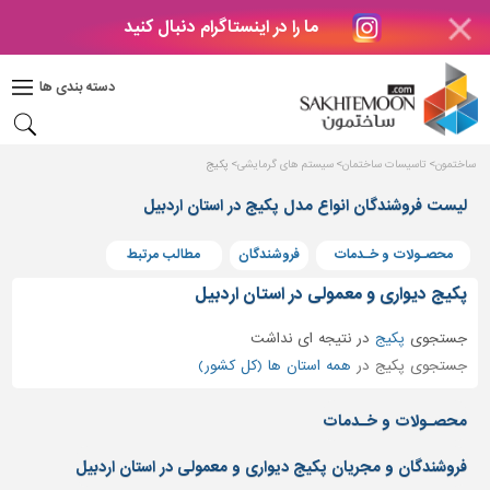
ما را در اینستاگرام دنبال کنید
دکوراسیون
داخلی
دسته بندی ها
بتن
و
فراورده
ساختمون
تاسیسات ساختمان
سیستم های گرمایشی
پکیج
های
بتنی
لیست فروشندگان انواع مدل پکیج در استان اردبیل
درب
محصـولات و خـدمات
فروشندگان
مطالب مرتبط
و
پنجره
پکیج دیواری و معمولی در استان اردبیل
مصالح
جستجوی
پکیج
در
نتیجه ای نداشت
ساختمانی
جستجوی پکیج در
همه استان ها (کل کشور)
پله،
نرده
محصـولات و خـدمات
و
حفاظ
فروشندگان و مجریان پکیج دیواری و معمولی در استان اردبیل