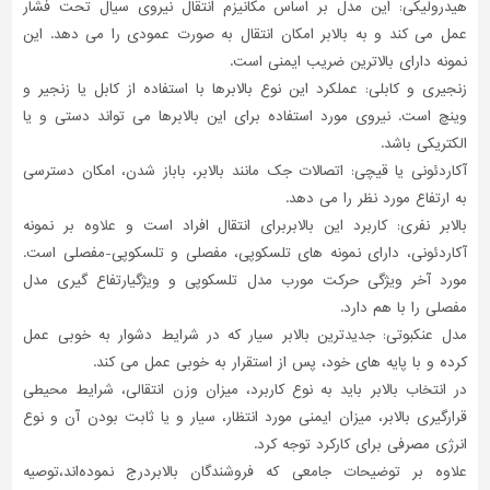
هیدرولیکی: این مدل بر اساس مکانیزم انتقال نیروی سیال تحت فشار
عمل می کند و به بالابر امکان انتقال به صورت عمودی را می دهد. این
نمونه دارای بالاترین ضریب ایمنی است.
زنجیری و کابلی: عملکرد این نوع بالابرها با استفاده از کابل یا زنجیر و
وینچ است. نیروی مورد استفاده برای این بالابرها می تواند دستی و یا
الکتریکی باشد.
آکاردئونی یا قیچی: اتصالات جک مانند بالابر، باباز شدن، امکان دسترسی
به ارتفاع مورد نظر را می دهد.
بالابر نفری: کاربرد این بالابربرای انتقال افراد است و علاوه بر نمونه
آکاردئونی، دارای نمونه های تلسکوپی، مفصلی و تلسکوپی-مفصلی است.
مورد آخر ویژگی حرکت مورب مدل تلسکوپی و ویژگیارتفاع گیری مدل
مفصلی را با هم دارد.
مدل عنکبوتی: جدیدترین بالابر سیار که در شرایط دشوار به خوبی عمل
کرده و با پایه های خود، پس از استقرار به خوبی عمل می کند.
در انتخاب بالابر باید به نوع کاربرد، میزان وزن انتقالی، شرایط محیطی
قرارگیری بالابر، میزان ایمنی مورد انتظار، سیار و یا ثابت بودن آن و نوع
انرژی مصرفی برای کارکرد توجه کرد.
علاوه بر توضیحات جامعی که فروشندگان بالابردرج نموده‌اند،توصیه