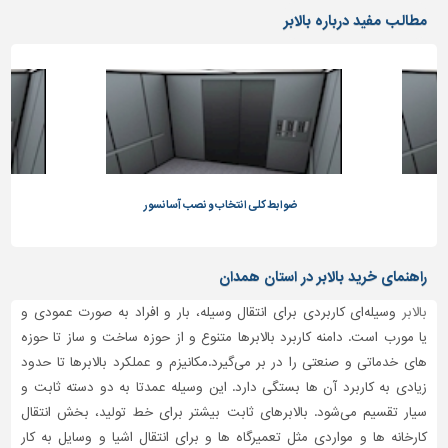
دیوارپوش،
مطالب مفید درباره بالابر
کفپوش
و
سنگ
سرویس
بهداشتی
ابزار،یراق
و
ر
ماشین
ضوابط کلی انتخاب و نصب آسانسور
ض
آلات
برقی،روشنایی،ایمنی
راهنمای خرید بالابر در استان همدان
محوطه
بالابر
وسیله‌ای کاربردی برای انتقال وسیله، بار و افراد به صورت عمودی و
سازی
یا مورب است. دامنه کاربرد بالابرها متنوع و از حوزه ساخت و ساز تا حوزه
و
های خدماتی و صنعتی را در بر می‌گیرد.مکانیزم و عملکرد بالابرها تا حدود
نما
زیادی به کاربرد آن ها بستگی دارد. این وسیله عمدتا به دو دسته ثابت و
ساخت
سیار تقسیم می‌شود. بالابرهای ثابت بیشتر برای خط تولید، بخش انتقال
و
کارخانه ها و مواردی مثل تعمیرگاه ها و برای انتقال اشیا و وسایل به کار
ساز