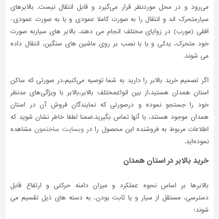
می‌رود و در محل موردنظر قرار می‌گیرد و قابل انتقال نیست. بالابرهای
تاسیسات
سیارمتحرک اند و انتقال را به صورت کاملا عمودی و یا به صورت عمودی-
ساختمان
افقی (مورب) در زوایای مختلف انجام می دهند. بالابر های سیاربه صورت
خود متحرک، یدکی و یا با نصب بر روی ماشین های سنگین، انتقال داده
شهرسازی،
ترافیک
می شوند.
و
سازه
اگر تصمیم خرید بالابر را دارید به شما توصیه می‌کنیم،در صورتی که ساکن
استان همدان هستید،از بین انواعمختلف بالابر،بالابر با ویژگی‌های مدنظر
سایر
خود را جستجو نموده و درصورتی‌ که نمایندگان فروش آن در استان
همدان موجود هستند، با آنها تماس بگیرید.ضمنا لطفا خاطر نشان شوید که
اطلاعات مربوط به فروشنده این محصول را در
وبسایت ساختمون
مشاهده
نموده‌اید.
خرید بالابر در استان همدان
بالابرها بر اساس نحوه عملکرد و میزان دامنه حرکتی و ارتفاع قابل
دسترسی، مستقل از سیار و یا ثابت بودن، به دسته های ذیل تقسیم می
شوند؛