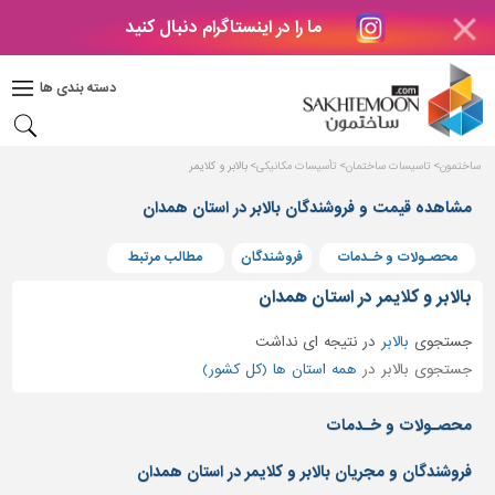
ما را در اینستاگرام دنبال کنید
دکوراسیون
داخلی
دسته بندی ها
بتن
و
فراورده
ساختمون
تاسیسات ساختمان
تأسیسات مکانیکی
بالابر و کلایمر
های
بتنی
مشاهده قیمت و فروشندگان بالابر در استان همدان
درب
محصـولات و خـدمات
فروشندگان
مطالب مرتبط
و
پنجره
بالابر و کلایمر در استان همدان
مصالح
جستجوی
بالابر
در
نتیجه ای نداشت
ساختمانی
جستجوی بالابر در
همه استان ها (کل کشور)
پله،
نرده
محصـولات و خـدمات
و
حفاظ
فروشندگان و مجریان بالابر و کلایمر در استان همدان