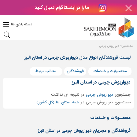
ما را در اینستاگرام دنبال کنید
دکوراسیون
داخلی
دسته بندی ها
بتن
و
فراورده
ساختمون
دیوارپوش چرمی
های
بتنی
لیست فروشندگان انواع مدل دیوارپوش چرمی در استان البرز
درب
محصـولات و خـدمات
فروشندگان
مطالب مرتبط
و
پنجره
دیوارپوش چرمی در استان البرز
مصالح
جستجوی
دیوارپوش چرمی
در
نتیجه ای نداشت
ساختمانی
جستجوی دیوارپوش چرمی در
همه استان ها (کل کشور)
پله،
نرده
محصـولات و خـدمات
و
حفاظ
فروشندگان و مجریان دیوارپوش چرمی در استان البرز