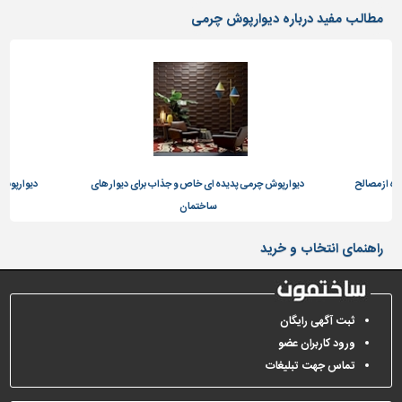
دیوارپوش،
مطالب مفید درباره دیوارپوش چرمی
کفپوش
و
سنگ
سرویس
بهداشتی
ابزار،یراق
و
ه از مصالح
ماشین
دیوارپوش چرمی پدیده ای خاص و جذاب برای دیوار های
دیوارپوش 
آلات
ساختمان
برقی،روشنایی،ایمنی
راهنمای انتخاب و خرید
محوطه
سازی
و
ثبت آگهی رایگان
نما
ورود کاربران عضو
ساخت
تماس جهت تبلیغات
و
ساز