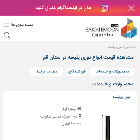
ما را در اینستاگرام دنبال کنید
دکوراسیون
داخلی
دسته بندی ها
بتن
و
فراورده
ساختمون
توری پلیسه
های
بتنی
مشاهده قیمت انواع توری پلیسه در استان قم
درب
محصـولات و خـدمات
فروشندگان
مطالب مرتبط
و
پنجره
محصـولات و خـدمات
مصالح
توری پلیسه
ساختمانی
پنجره فرخ
پله،
قم - شهرک صنعتی شکوهیه
نرده
و
۶۰۰,۰۰۰ تومان
حفاظ