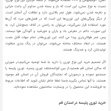
آهنی، آلومینیومی و PVC استفاده می‌شوند. از جمله مزایای این نوع توری،
نسبت به نوع سنتی، این است که باز و بسته شدن مداوم آن باعث خرابی
تاسیسات
و دفرمه شدن نمی‌شود، طول عمر بالاتری دارد و نظافت آن آسانتر است.
ساختمان
از دیگر ویژگی‌های این توری‌ها این است که در فصل‌های سرد که آن‌ها
شهرسازی،
مورد استفاده قرار نمی‌گیرند، می‌توان به راحتی در کلاف جمع‌شان کرد. به
ترافیک
این صورت، دائم در معرض باد و باران و خورشید و آلودگی هوا نیستند،
و
پس عمر طولانی‌تری پیدا می کنند. این توری‌هادر تمام جهات قابل نصب
سازه
هستند، در ابعاد مختلف ساخته می‌شوند، می‌توان در رنگ بندی متفاوت
سایر
تولیدشان کرد و ضدزنگ هستند.
اگر تصمیم خرید این نوع توری را دارید به شما توصیه می‌کنیم،در صورتی
که ساکن استان قم هستید،از بین انواعمختلف توری پنجره، توری پلیسه را
جستجو نموده و درصورتی‌ که نمایندگان فروش آن در استان قم موجود
هستند، با آنها تماس بگیرید.ضمنا لطفا خاطر نشان شوید که اطلاعات مربوط
به فروشنده این محصول را در وبسایت ساختمون مشاهده نموده‌اید.
خرید توری پلیسه در استان قم