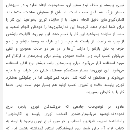
توری پلیسه، بر خلاف نوع سنتی آن، محدودیت ابعاد ندارد و در سایزهای
بسیار بزرگ هم قابل نصب‌ است. اما قبل از سفارش ساخت، حتما باید
اندازه‌گیری‌های دقیق انجام دهید، یا از سازنده توری بخواهید این کار را
برای شما انجام دهد. ترجیحا این اندازه‌گیری‌ها را خودتان انجام ندهید و
حتما از سازنده بخواهید این کار را انجام دهد. این توری‌ها قابلیت بازشدن
از چپ به راست، از راست به چپ، از دو طرف به وسط بازشو و از دو
طرف به بغل بازشو را دارند. آن‌ها را در هر دو حالت عمودی و افقی
می‌توان نصب کرد. ولی حالت عمودی بیشتر برای پنجره‌های با ارتفاع کم
مورد استفاده قرار می‌گیرد. برای پنجره‌های بلند، بیشتر نوع افقی استفاده
می‌شود. این توری‌ها بسیار مستحکم هستند، خیلی دیر خراب و یا پاره
می‌شوند و همانطور که گفته شد، دفرمه نمی‌شوند. اما در چگونگی عملکرد
توری پلیسه، دقت و تمیزی نصب اولیه هم بسیار مهم است، پس حتما
کار را به کاردان بسپارید.
علاوه بر توضیحات جامعی که فروشندگان توری
پنجره
درج
نموده‌اند،توصیه می‌کنیم"راهنمای انتخاب توری پلیسه و آکاردئونی"
رامشاهده نمایید، تابهترین انتخاب را در میان انواع توری پنجره با توجه به
کارایی لازم آن برای شما، بین فروشندگان استان قمداشته باشید. این که