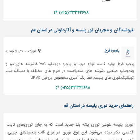
دیوارپوش،
کفپوش
۳۳۳۴۲۶۹۸ (۰۲۵)
و
سنگ
فروشندگان و مجریان تور پلیسه و آکاردئونی در استان قم
سرویس
بهداشتی
پنجره فرخ
ابزار،یراق
شهرک صنعتی شکوهیه
و
پنجره فرخ تولید کننده انواع
درب
و
پنجره دوجداره
UPVC،
شیشه
های دو و
ماشین
آلات
چندجداره صنعتی ،شیشه های سندبلاست در طرح های مختلف با دستگاه تمام
اتوماتیک،توری های پلیسه،خط رنگ آمیزی مخصوص
پروفیل
UPVC
برقی،روشنایی،ایمنی
۳۳۳۴۲۶۹۸ (۰۲۵)
محوطه
سازی
راهنمای خرید توری پلیسه در استان قم
و
نما
توری‌ پلیسه
،نوعی توری‌ پشه بند جدید است که به جای توری‌های ثابت
ساخت
و
قدیمی بکار برده می‌شود. این نوع توری در انواع قاب پنجره‌های چوبی،
ساز